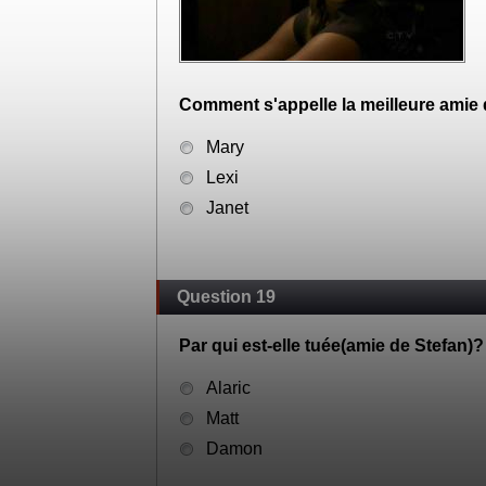
Comment s'appelle la meilleure amie
Mary
Lexi
Janet
Question 19
Par qui est-elle tuée(amie de Stefan)?
Alaric
Matt
Damon