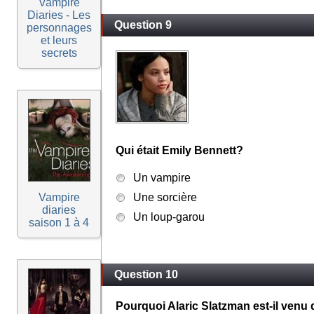
Vampire
Diaries - Les
Question 9
personnages
et leurs
secrets
Qui était Emily Bennett?
Un vampire
Vampire
Une sorcière
diaries
Un loup-garou
saison 1 à 4
Question 10
Pourquoi Alaric Slatzman est-il venu da