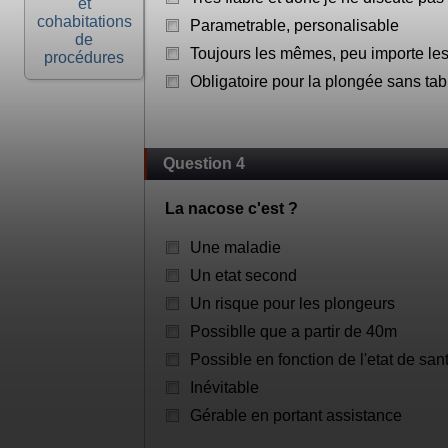
et
cohabitations
Parametrable, personalisable
de
Toujours les mêmes, peu importe le
procédures
Obligatoire pour la plongée sans t
Question 4
La nacose c'est ?
Une maladie
Un etat second
Un risque pour les plongeurs
Possiblle que a partir de 40m
Possible en fonction de l'etat de sa
Inévitable
Gérable en portant assistance