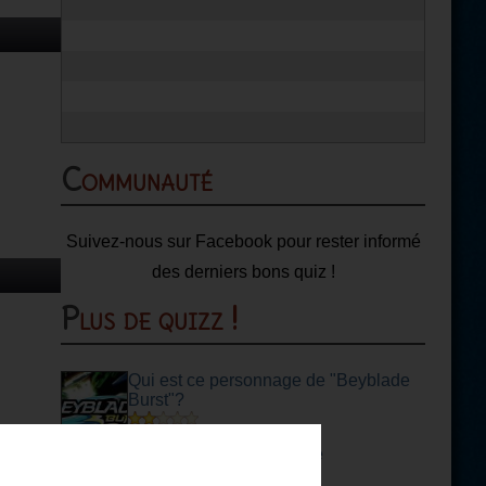
Communauté
Suivez-nous sur Facebook pour rester informé
des derniers bons quiz !
Plus de quizz !
Qui est ce personnage de "Beyblade
Burst"?
Catégorie :
Dessin animé