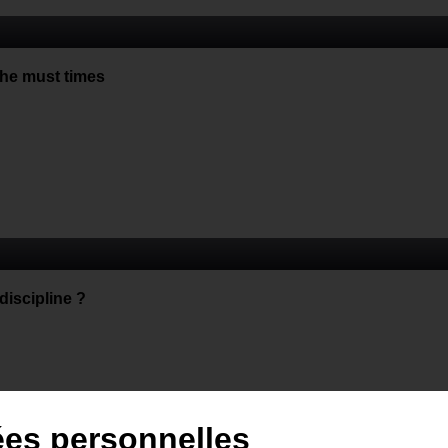
the must times
discipline ?
ées personnelles