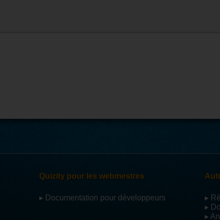
Quizity pour les webmestres
Autr
▸ Documentation pour développeurs
▸ R
▸ D
▸ An