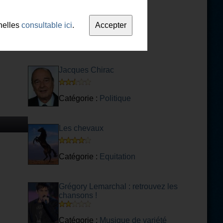
Pierre de Coubertin
nelles
consultable ici
.
Catégorie :
Sport
Jacques Chirac
Catégorie :
Politique
Les chevaux
Catégorie :
Equitation
Grégory Lemarchal : retrouvez les
chansons !
Catégorie :
Musique de variété