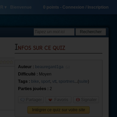
R ▾
Bienvenue
0
points -
Connexion
/
Inscription
Infos sur ce quiz
Auteur :
beauregard1ga
Difficulté :
Moyen
Tags :
bike
,
sport
,
vtt
,
sportnes
...(
suite
)
Parties jouées :
2
Partager
Favoris
Signaler
Intégrer ce quiz sur votre site