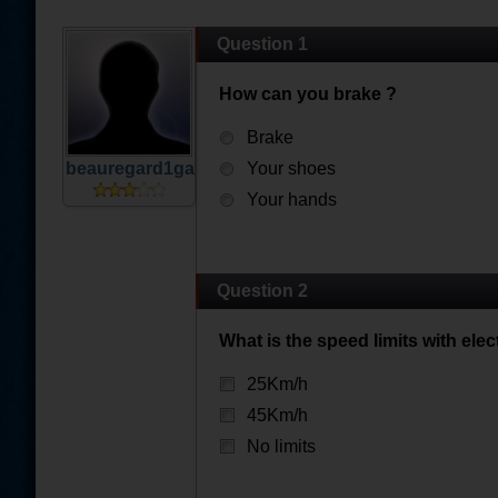
Question 1
How can you brake ?
Brake
beauregard1ga
Your shoes
Your hands
Question 2
What is the speed limits with elect
25Km/h
45Km/h
No limits