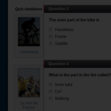
Question 3
Quiz similaires
The main part of the bike is
Handlebar
Frame
Saddle
Vélomania
Question 4
What is the part in the tire called?
Inner tube
Co²
Nothing
Le tour de
France