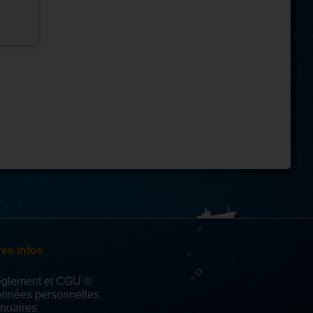
es infos
èglement et CGU ©
onnées personnelles
nuaires