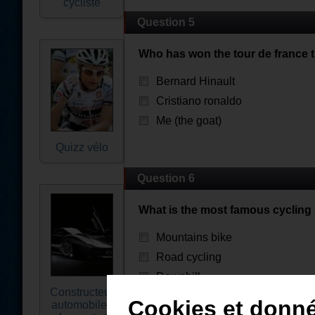
cycliste
Question 5
Who has won the tour de france 
Bernard Hinault
Cristiano ronaldo
Me (the goat)
Quizz vélo
Question 6
What is the most famous cycling 
Mountains bike
Road cycling
Downhill
Constructeur
Cookies et donn
automobiles