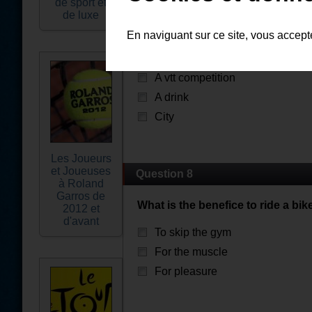
de sport et
de luxe
Question 7
En naviguant sur ce site, vous accep
What is the red bull hardline
A vtt competition
A drink
City
Les Joueurs
et Joueuses
Question 8
à Roland
Garros de
What is the benefice to ride a bik
2012 et
d'avant
To skip the gym
For the muscle
For pleasure