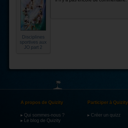
Disciplines
sportives aux
JO part 2
A propos de Quizity
Participer à Quizity
▸ Qui sommes-nous ?
▸ Créer un quizz
▸ Le blog de Quizity