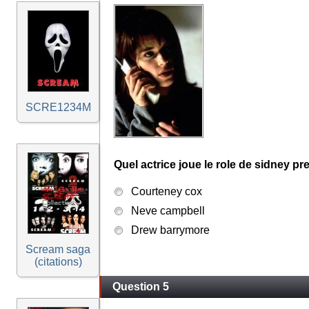
SCRE1234M
Quel actrice joue le role de sidney pr
Courteney cox
Neve campbell
Drew barrymore
Scream saga
(citations)
Question 5