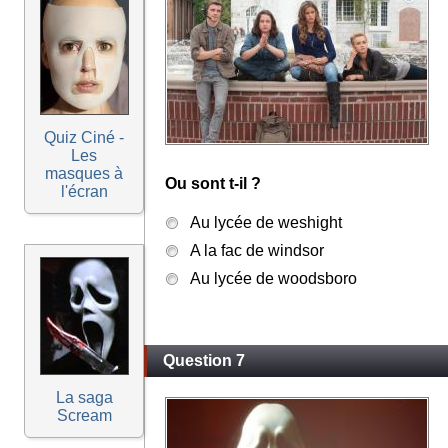
Quiz Ciné -
Les
masques à
Ou sont t-il ?
l'écran
Au lycée de weshight
A la fac de windsor
Au lycée de woodsboro
Question 7
La saga
Scream