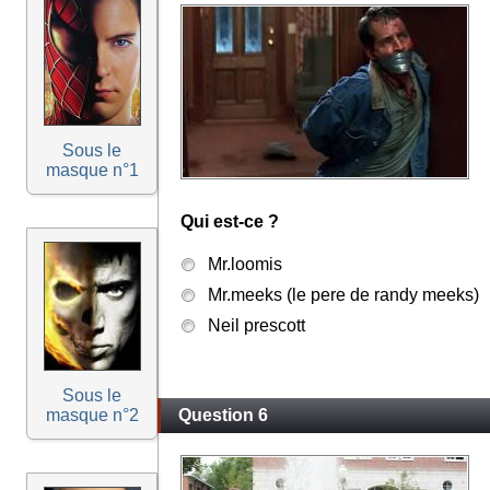
Sous le
masque n°1
Qui est-ce ?
Mr.loomis
Mr.meeks (le pere de randy meeks)
Neil prescott
Sous le
masque n°2
Question 6