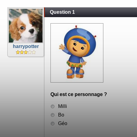
Question 1
harrypotter
Qui est ce personnage ?
Milli
Bo
Géo