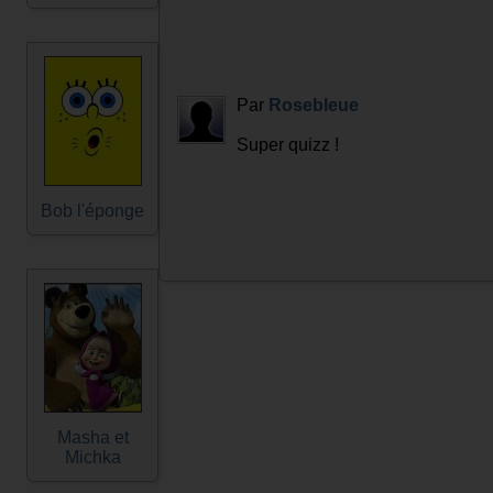
Par
Rosebleue
Super quizz !
Bob l'éponge
Masha et
Michka