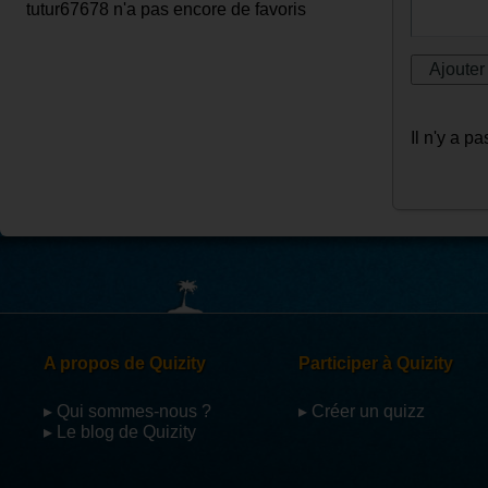
tutur67678 n'a pas encore de favoris
Il n'y a 
A propos de Quizity
Participer à Quizity
▸ Qui sommes-nous ?
▸ Créer un quizz
▸ Le blog de Quizity