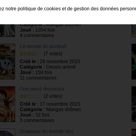
Spécial Levi Ackerman l'attaque des titans
tez notre politique de cookies et de gestion des données person
(3 votes)
Créé le :
5 décembre 2015
Catégorie :
Mangas shônen
Joué :
1054 fois
4 commentaires
Le monde de gumball
(7 votes)
Créé le :
28 novembre 2015
Catégorie :
Dessin animé
Joué :
159 fois
11 commentaires
One piece dressrosa
(2 votes)
Créé le :
17 novembre 2015
Catégorie :
Mangas shônen
Joué :
32 fois
3 commentaires
Drapeaux du monde géo