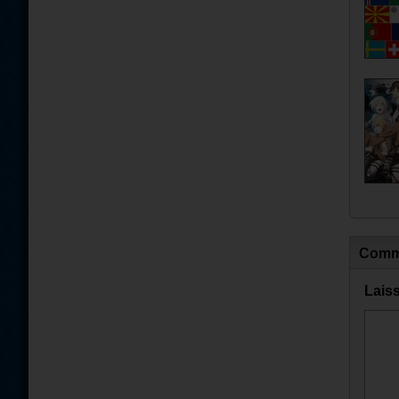
Comm
Lais