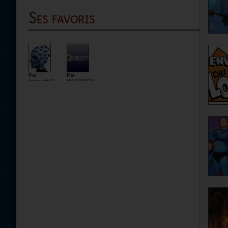
Ses favoris
Par
Par
bismark91
MAXOUSW