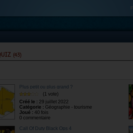
F
 quiz
(43)
Plus petit ou plus grand ?
(1 vote)
Créé le :
29 juillet 2022
Catégorie :
Géographie - tourisme
Joué :
40 fois
0 commentaire
Call Of Duty Black Ops 4