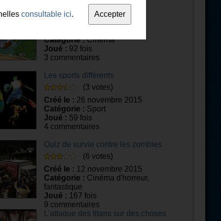
Les phrases cultes
nelles
consultable ici
.
(2 votes)
Créé le :
4 décembre 2015
Catégorie :
Cinéma
Joué :
92 fois
3 commentaires
Les sports différents
(3 votes)
Créé le :
26 novembre 2015
Catégorie :
Sport
Joué :
59 fois
4 commentaires
Quiz de survie contre les zombies
(6 votes)
Créé le :
12 novembre 2015
Catégorie :
Cinéma d'horreur,
fantastique
Joué :
167 fois
9 commentaires
L'attaque des titans sur des choses