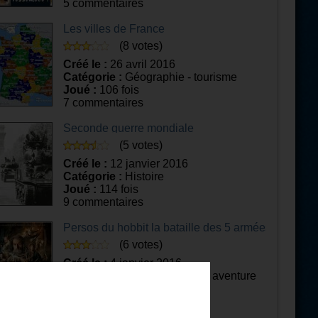
5 commentaires
Les villes de France
(8 votes)
Créé le :
26 avril 2016
Catégorie :
Géographie - tourisme
Joué :
106 fois
7 commentaires
Seconde guerre mondiale
(5 votes)
Créé le :
12 janvier 2016
Catégorie :
Histoire
Joué :
114 fois
9 commentaires
Persos du hobbit la bataille des 5 armées
(6 votes)
Créé le :
4 janvier 2016
Catégorie :
Cinéma d'action, aventure
Joué :
89 fois
5 commentaires