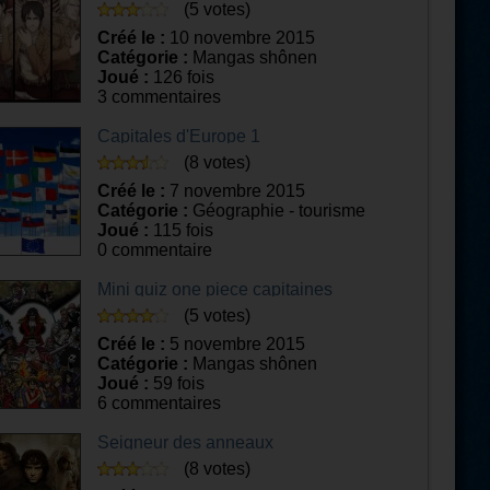
diverses
(5 votes)
Créé le :
10 novembre 2015
Catégorie :
Mangas shônen
Joué :
126 fois
3 commentaires
Capitales d'Europe 1
(8 votes)
Créé le :
7 novembre 2015
Catégorie :
Géographie - tourisme
Joué :
115 fois
0 commentaire
Mini quiz one piece capitaines
(5 votes)
Créé le :
5 novembre 2015
Catégorie :
Mangas shônen
Joué :
59 fois
6 commentaires
Seigneur des anneaux
(8 votes)