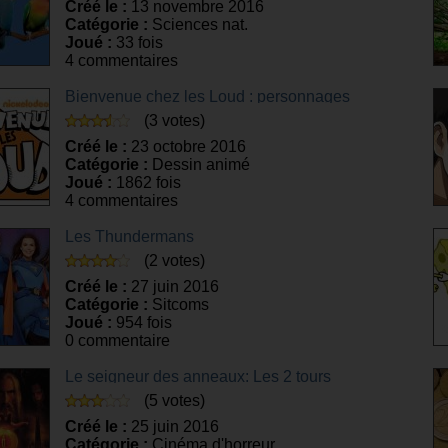
Créé le :
13 novembre 2016
Catégorie :
Sciences nat.
Joué :
33 fois
4 commentaires
Bienvenue chez les Loud : personnages
(3 votes)
Créé le :
23 octobre 2016
Catégorie :
Dessin animé
Joué :
1862 fois
4 commentaires
Les Thundermans
(2 votes)
Créé le :
27 juin 2016
Catégorie :
Sitcoms
Joué :
954 fois
0 commentaire
Le seigneur des anneaux: Les 2 tours
(5 votes)
Créé le :
25 juin 2016
Catégorie :
Cinéma d'horreur,