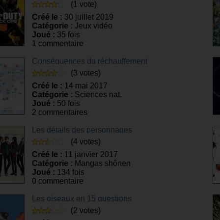
(1 vote)
Créé le :
30 juillet 2019
Catégorie :
Jeux vidéo
Joué :
35 fois
1 commentaire
Conséquences du réchauffement
climatique
(3 votes)
Créé le :
14 mai 2017
Catégorie :
Sciences nat.
Joué :
50 fois
2 commentaires
Les détails des personnages
(4 votes)
Créé le :
11 janvier 2017
Catégorie :
Mangas shônen
Joué :
134 fois
0 commentaire
Les oiseaux en 15 questions
(2 votes)