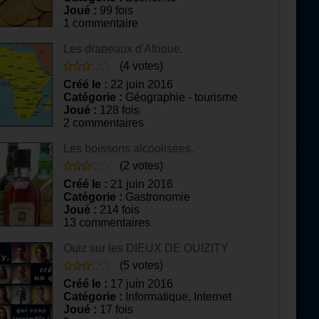
Joué :
99 fois
1 commentaire
Les drapeaux d'Afrique.
(4 votes)
Créé le :
22 juin 2016
Catégorie :
Géographie - tourisme
Joué :
128 fois
2 commentaires
Les boissons alcoolisées.
(2 votes)
Créé le :
21 juin 2016
Catégorie :
Gastronomie
Joué :
214 fois
13 commentaires
Quiz sur les DIEUX DE QUIZITY
(5 votes)
Créé le :
17 juin 2016
Catégorie :
Informatique, Internet
Joué :
17 fois