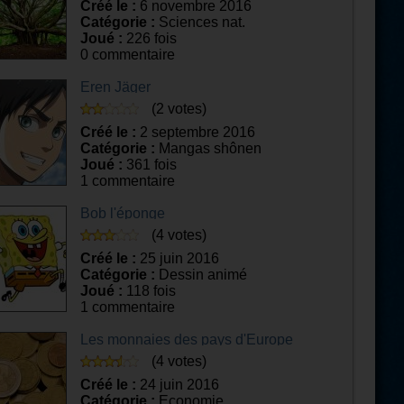
Créé le :
6 novembre 2016
Catégorie :
Sciences nat.
Joué :
226 fois
0 commentaire
Eren Jäger
(2 votes)
Créé le :
2 septembre 2016
Catégorie :
Mangas shônen
Joué :
361 fois
1 commentaire
Bob l'éponge
(4 votes)
Créé le :
25 juin 2016
Catégorie :
Dessin animé
Joué :
118 fois
1 commentaire
Les monnaies des pays d'Europe
(4 votes)
Créé le :
24 juin 2016
Catégorie :
Economie