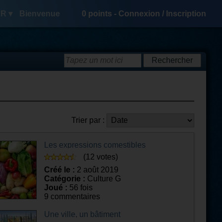
R ▾
Bienvenue
0
points -
Connexion
/
Inscription
Trier par :
Les expressions comestibles
(12 votes)
Créé le :
2 août 2019
Catégorie :
Culture G
Joué :
56 fois
9 commentaires
Une ville, un bâtiment