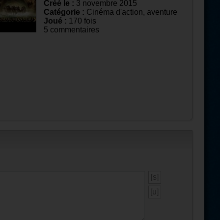
Créé le :
3 novembre 2015
Catégorie :
Cinéma d'action, aventure
Joué :
170 fois
5 commentaires
[s]
[u]