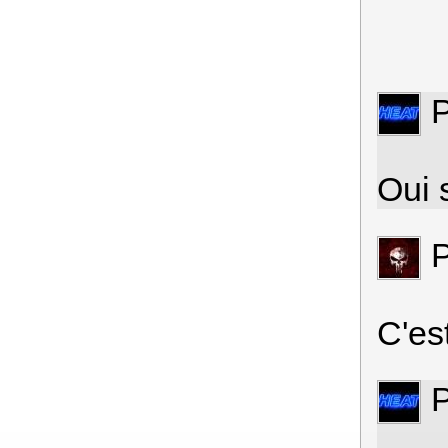
Oui
C'es