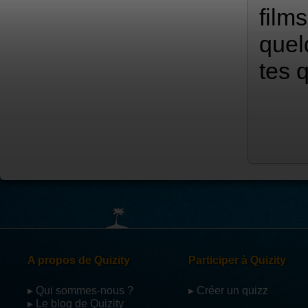
film
quel
tes q
A propos de Quizity
Participer à Quizity
▸ Qui sommes-nous ?
▸ Créer un quizz
▸ Le blog de Quizity