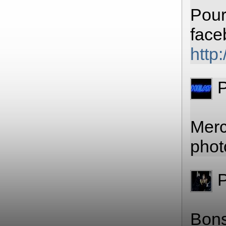
Pour
face
http
Merc
photo
Bons