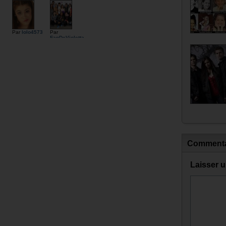
Par
lolo4573
Par
FanDeVioletta
Commenta
Laisser 