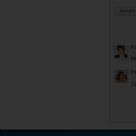
P
Me
P
J'