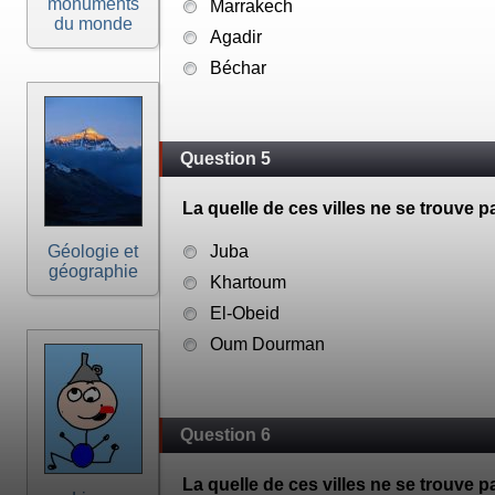
monuments
Marrakech
du monde
Agadir
Béchar
Question 5
La quelle de ces villes ne se trouve
Géologie et
Juba
géographie
Khartoum
El-Obeid
Oum Dourman
Question 6
La quelle de ces villes ne se trouve p