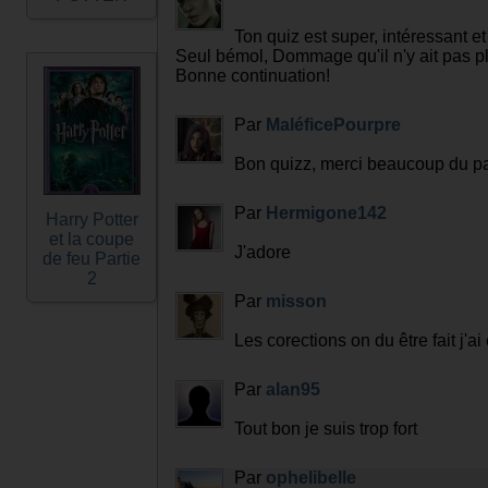
Ton quiz est super, intéressant e
Seul bémol, Dommage qu'il n'y ait pas p
Bonne continuation!
Par
MaléficePourpre
Bon quizz, merci beaucoup du pa
Par
Hermigone142
Harry Potter
et la coupe
J'adore
de feu Partie
2
Par
misson
Les corections on du être fait j'a
Par
alan95
Tout bon je suis trop fort
Par
ophelibelle