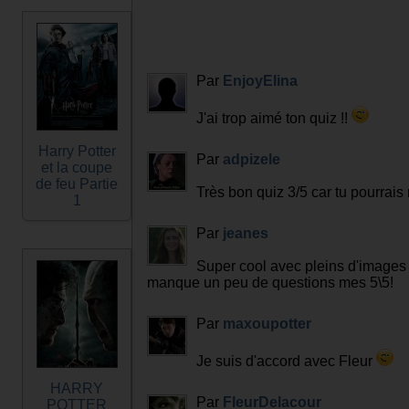
Par
EnjoyElina
J'ai trop aimé ton quiz !!
Harry Potter
Par
adpizele
et la coupe
de feu Partie
Très bon quiz 3/5 car tu pourrais
1
Par
jeanes
Super cool avec pleins d'images c
manque un peu de questions mes 5\5!
Par
maxoupotter
Je suis d'accord avec Fleur
HARRY
Par
FleurDelacour
POTTER