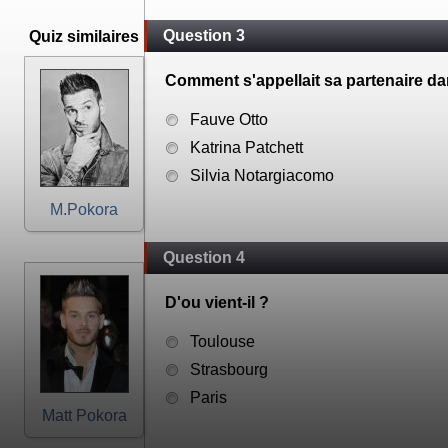
Question 3
Quiz similaires
Comment s'appellait sa partenaire da
Fauve Otto
Katrina Patchett
Silvia Notargiacomo
M.Pokora
Question 4
D'ou vient-il ?
Toulouse
Strasbourg
Paris
Matt Pokora