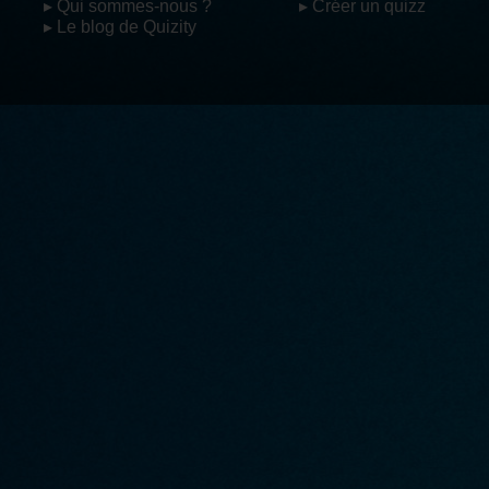
▸ Qui sommes-nous ?
▸ Créer un quizz
▸ Le blog de Quizity