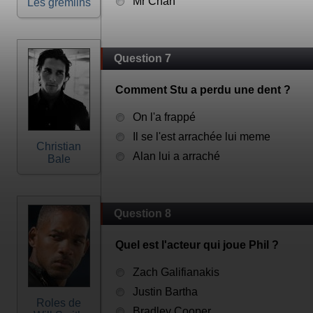
Mr Chan
Les gremlins
Question 7
Comment Stu a perdu une dent ?
On l'a frappé
Il se l'est arrachée lui meme
Christian
Alan lui a arraché
Bale
Question 8
Quel est l'acteur qui joue Phil ?
Zach Galifianakis
Justin Bartha
Roles de
Bradley Cooper