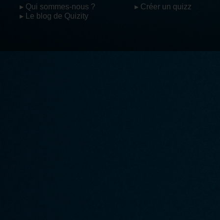
▸ Qui sommes-nous ?
▸ Créer un quizz
▸ Le blog de Quizity