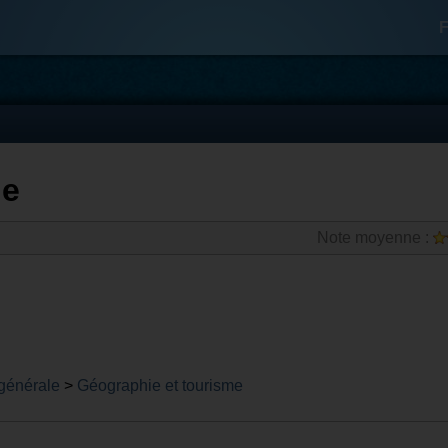
F
de
Note moyenne :
 générale
>
Géographie et tourisme