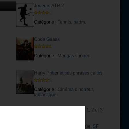
Joueurs ATP 2
Catégorie :
Tennis, badm.
Code Geass
Catégorie :
Mangas shônen
Harry Potter et ses phrases cultes
Catégorie :
Cinéma d'horreur,
fantastique
Les Légendaires : Tomes 1, 2 et 3
Catégorie :
BD - fantastique, SF