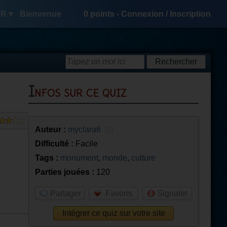
R ▾
Bienvenue
0
points -
Connexion
/
Inscription
Infos sur ce quiz
Auteur :
myclara6
Difficulté :
Facile
Tags :
monument
,
monde
,
culture
Parties jouées :
120
Partager
Favoris
Signaler
Intégrer ce quiz sur votre site