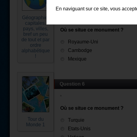
Question 5
En naviguant sur ce site, vous accep
Géographie,
capitales,
pays, villes,
Où se situe ce monument ?
bref un peu
de tout et par
Royaume-Uni
ordre
Cambodge
alphabétique
!
Mexique
Question 6
Où se situe ce monument ?
Tour du
Turquie
Monde 1
Etats-Unis