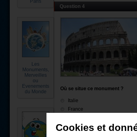
Paris
Question 4
Les
Monuments,
Merveilles
ou
Evenements
Où se situe ce monument ?
du Monde
Italie
France
Allemagne
Cookies et donn