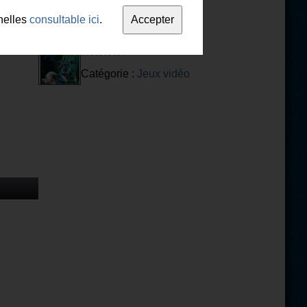
nelles
consultable ici
.
Sly 1
Catégorie :
Jeux vidéo