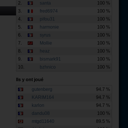
2.
santa
100 %
3.
fred6974
100 %
4.
pifou31
100 %
5.
harmonie
100 %
6.
syrus
100 %
7.
Mollie
100 %
8.
heaz
100 %
9.
bismark91
100 %
10.
bzhnico
100 %
Ils y ont joué
gutenberg
94.7 %
KARIM164
94.7 %
karlon
94.7 %
dandu08
100 %
mtgd11640
89.5 %