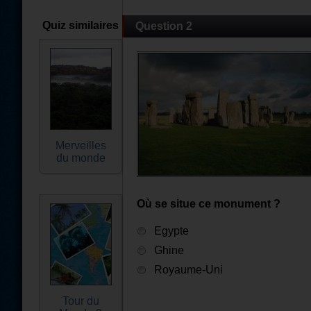
Quiz similaires
Question 2
Merveilles
du monde
Où se situe ce monument ?
Egypte
Ghine
Royaume-Uni
Tour du