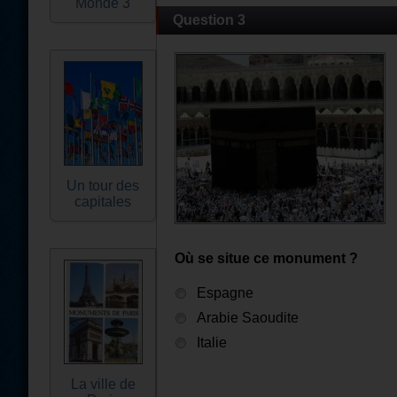
Monde 3
Question 3
Un tour des
capitales
Où se situe ce monument ?
Espagne
Arabie Saoudite
Italie
La ville de