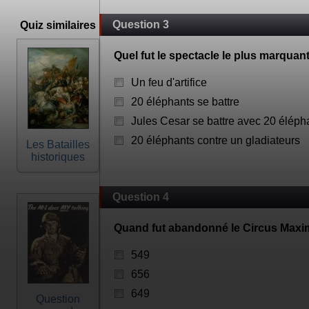
Question 3
Quiz similaires
Quel fut le spectacle le plus marqua
Un feu d'artifice
20 éléphants se battre
Jules Cesar se battre avec 20 éléph
20 éléphants contre un gladiateurs
Les Batailles
historiques
Question 4
Quand fut abandonné le Circus Max
549
656
649
Question