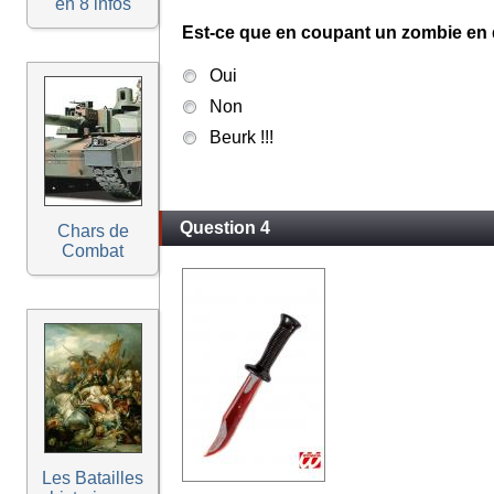
en 8 infos
Est-ce que en coupant un zombie en d
Oui
Non
Beurk !!!
Question 4
Chars de
Combat
Les Batailles