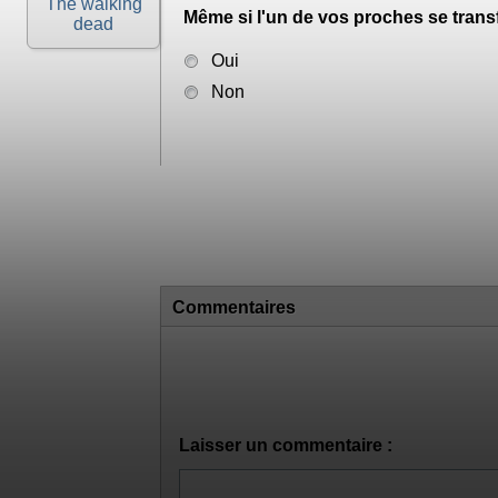
The walking
Même si l'un de vos proches se trans
dead
Oui
Non
Commentaires
Laisser un commentaire :