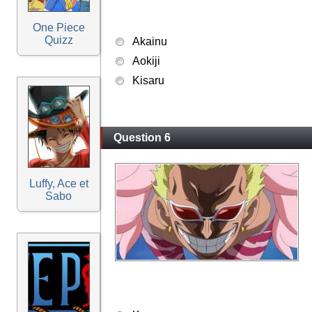
One Piece
Quizz
Akainu
Aokiji
Kisaru
Question 6
Luffy, Ace et
Sabo