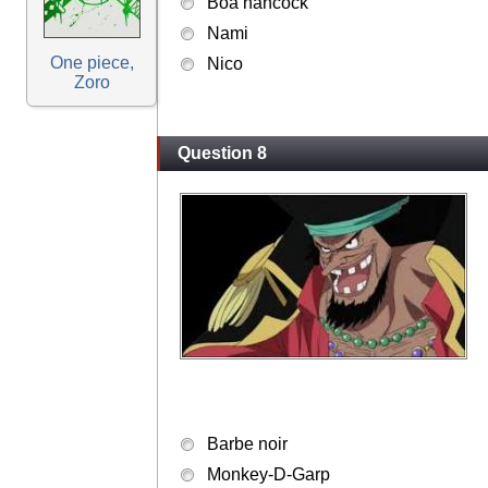
Boa hancock
Nami
One piece,
Nico
Zoro
Question 8
Barbe noir
Monkey-D-Garp