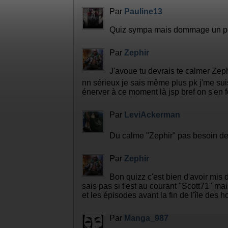
Par
Pauline13
Quiz sympa mais dommage un pe
Par
Zephir
J'avoue tu devrais te calmer Zephi
nn sérieux je sais même plus pk j'me suis
énerver à ce moment là jsp bref on s'en 
Par
LeviAckerman
Du calme "Zephir" pas besoin de
Par
Zephir
Bon quizz c'est bien d'avoir mis
sais pas si t'est au courant "Scott71" m
et les épisodes avant la fin de l'île de
Par
Manga_987