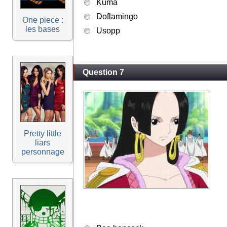
Kuma
Doflamingo
One piece :
les bases
Usopp
Question 7
Pretty little
liars
personnage