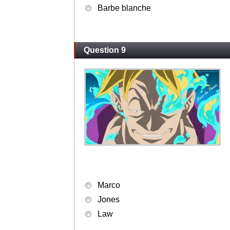
Barbe blanche
Question 9
Marco
Jones
Law