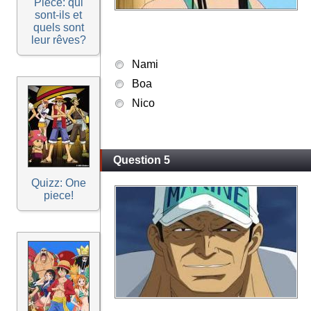
Piece: qui
sont-ils et
quels sont
leur rêves?
Nami
Boa
Nico
Question 5
Quizz: One
piece!