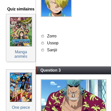
Quiz similaires
Zorro
Ussop
Sanjii
Manga
animés
Question 3
One piece