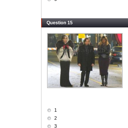
Question 15
1
2
3