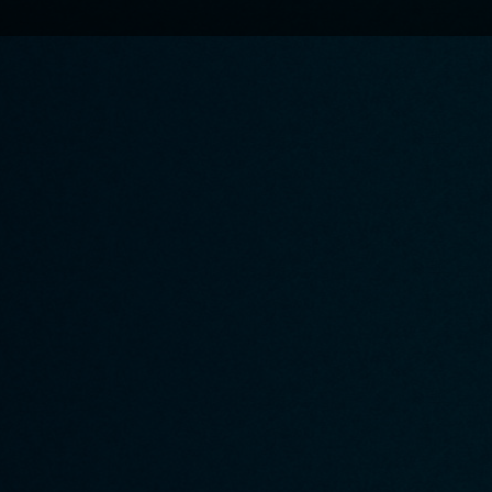
A propos de Quizity
Participer à Quizity
▸ Qui sommes-nous ?
▸ Créer un quizz
▸ Le blog de Quizity