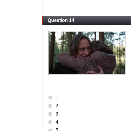
Question 14
1
2
3
4
5