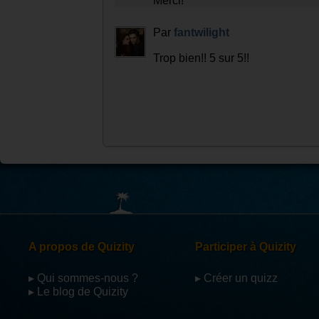
Par
anagirl
Oui mais généralement les gens 
mettre à la place...
Par
audaciousstigress
Assez bien mais tu as fait beauc
questions comme par exemple dans la q
lfire etdans la question suivante tu écrit "C
Par
anagirl
Merci!
Par
fantwilight
Trop bien!! 5 sur 5!!