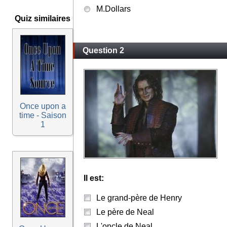
M.Dollars
Quiz similaires
Question 2
Once upon a
time - Saison
1
Il est:
Le grand-père de Henry
Le père de Neal
L'oncle de Neal