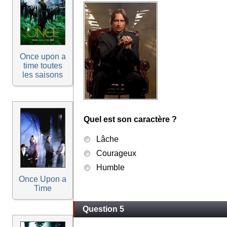
Once upon a
time toutes
les saisons
Quel est son caractère ?
Lâche
Courageux
Humble
Once Upon a
Time
Question 5