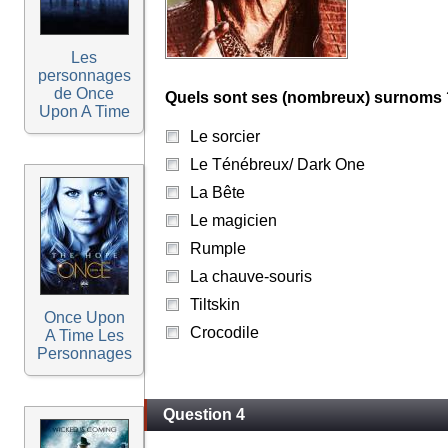
Les
personnages
de Once
Quels sont ses (nombreux) surnoms 
Upon A Time
Le sorcier
Le Ténébreux/ Dark One
La Bête
Le magicien
Rumple
La chauve-souris
Tiltskin
Once Upon
Crocodile
A Time Les
Personnages
Question 4