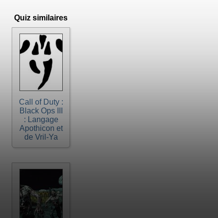
Quiz similaires
Call of Duty :
Black Ops III
: Langage
Apothicon et
de Vril-Ya