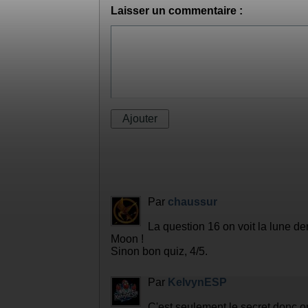
Laisser un commentaire :
Par
chaussur
La question 16 on voit la lune de
Moon !
Sinon bon quiz, 4/5.