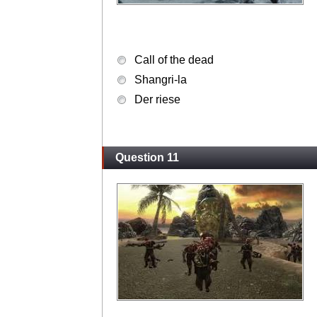
Call of the dead
Shangri-la
Der riese
Question 11