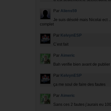
Par
KelvynESP
C'est seulement le secret donc on
Par
Aliens59
Je suis désolé mais Nicolai ect ..
complet
Par
KelvynESP
C'est fait
Par
Aimeric
Bah verifie bien avant de publier
Par
KelvynESP
ça me soul de faire des fautes
Par
Aimeric