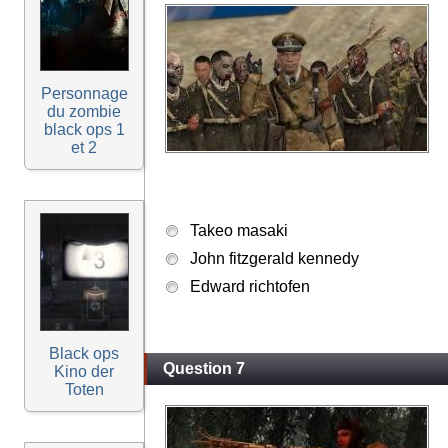
Personnage
du zombie
black ops 1
et 2
Takeo masaki
John fitzgerald kennedy
Edward richtofen
Black ops
Question 7
Kino der
Toten