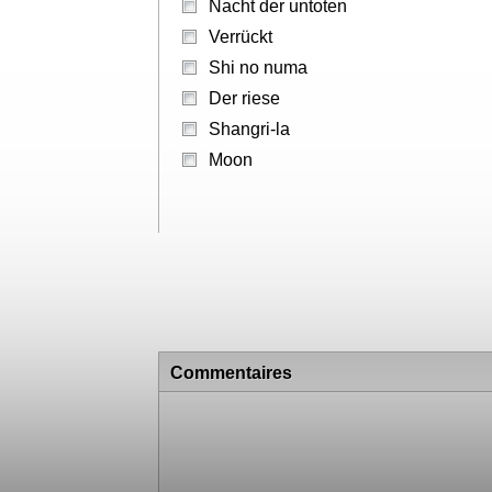
Ascension
Call of the dead
Nacht der untoten
Verrückt
Shi no numa
Der riese
Shangri-la
Moon
Commentaires