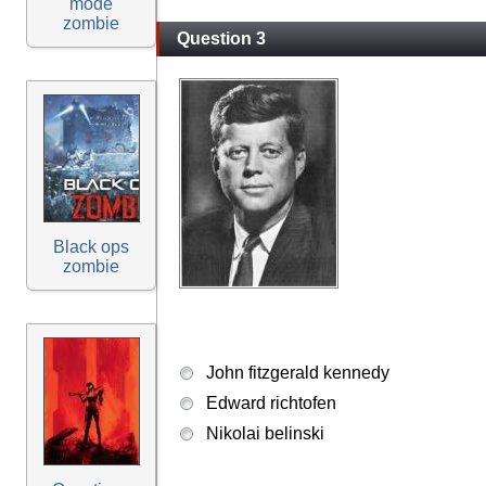
mode
zombie
Question 3
Black ops
zombie
John fitzgerald kennedy
Edward richtofen
Nikolai belinski