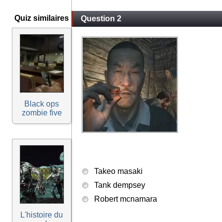
Quiz similaires
Question 2
Black ops
zombie five
Takeo masaki
Tank dempsey
Robert mcnamara
L'histoire du