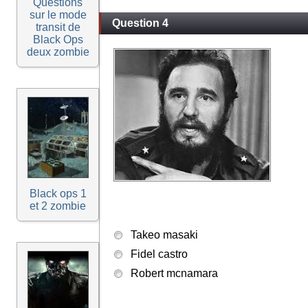
Questions
sur le mode
Question 4
transit de
Black Ops
deux zombie
Black ops 1
et 2 zombie
Takeo masaki
Fidel castro
Robert mcnamara