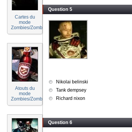
Question 5
Cartes du
mode
Zombies/Zombie
Nikolai belinski
Atouts du
Tank dempsey
mode
Richard nixon
Zombies/Zombie.
Question 6