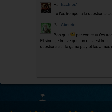
Sans ces 2 fautes j'aurais eu 100
Par
hachibi7
Tu t'es tromper a la question 5 
Par
Aimeric
Bon quiz
par contre tu t'es tr
Et sinon je trouve que ton quiz est trop c
questions sur le game play et les armes 