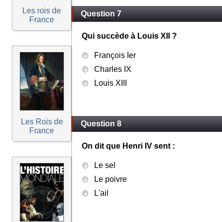
Les rois de
Question 7
France
Qui succède à Louis XII ?
François Ier
Charles IX
Louis XIII
Les Rois de
Question 8
France
On dit que Henri IV sent :
Le sel
Le poivre
L'ail