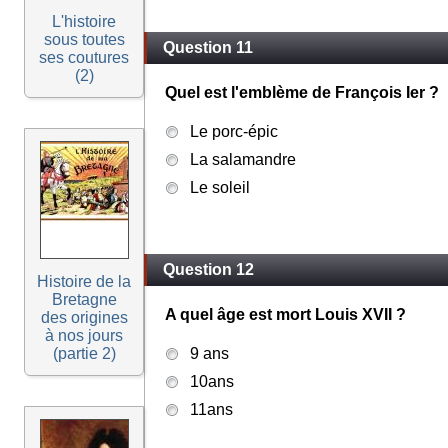
L'histoire
sous toutes
Question 11
ses coutures
(2)
Quel est l'emblème de François Ier ?
Le porc-épic
La salamandre
Le soleil
Question 12
Histoire de la
Bretagne
A quel âge est mort Louis XVII ?
des origines
à nos jours
(partie 2)
9 ans
10ans
11ans