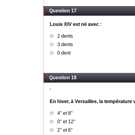
Question 17
Louis XIV est né avec :
2 dents
3 dents
0 dent
Question 18
En hiver, à Versailles, la température v
4° et 8°
0° et 12°
2° et 6°