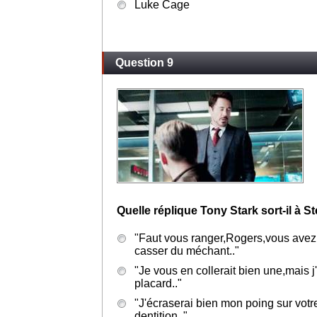
Luke Cage
Question 9
Quelle réplique Tony Stark sort-il à 
"Faut vous ranger,Rogers,vous avez
casser du méchant.."
"Je vous en collerait bien une,mais j'
placard.."
"J'écraserai bien mon poing sur vot
dentition.."