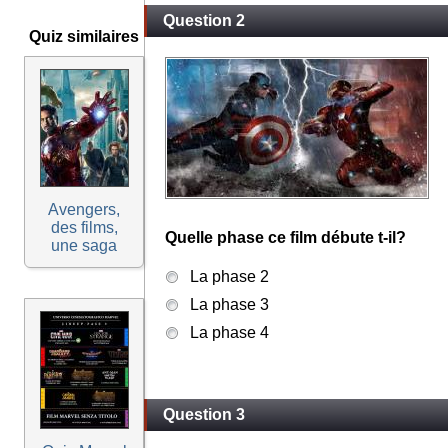
Question 2
Quiz similaires
Avengers,
des films,
Quelle phase ce film débute t-il?
une saga
La phase 2
La phase 3
La phase 4
Question 3