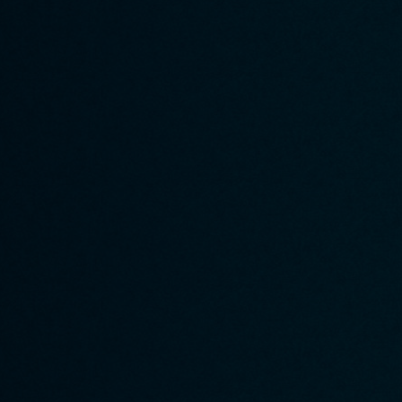
A propos de Quizity
Participer à Quizity
▸ Qui sommes-nous ?
▸ Créer un quizz
▸ Le blog de Quizity