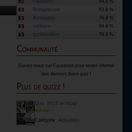
Pauldu93
84.6 %
RomaneLem
53.8 %
Asmaaaaa
76.9 %
nonhann
84.6 %
tomthiemtom
76.9 %
Communauté
Suivez-nous sur Facebook pour rester informé
des derniers bons quiz !
Plus de quizz !
Quiz. 2013, le récap'
Catégorie :
Actualités