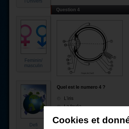
l'Univers
Question 4
Feminin/
masculin
Quel est le numero 4 ?
L'iris
La fovéa
La rétine
Cookies et donn
Defi