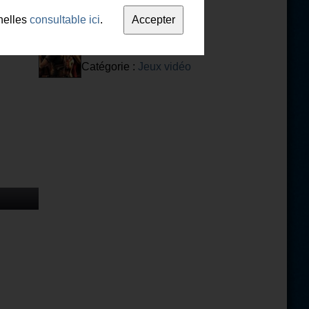
nelles
consultable ici
.
Resident Evil : Jeu
Catégorie :
Jeux vidéo