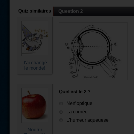
Quiz similaires
Question 2
J'ai changé
le monde!
Quel est le 2 ?
Nerf optique
La cornée
L'humeur aqueuese
Nourrir