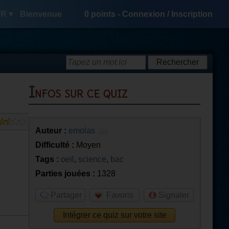
R ▾
Bienvenue
0
points -
Connexion
/
Inscription
Infos sur ce quiz
Auteur :
emolas
Difficulté :
Moyen
Tags :
oeil
,
science
,
bac
Parties jouées :
1328
Partager
Favoris
Signaler
Intégrer ce quiz sur votre site