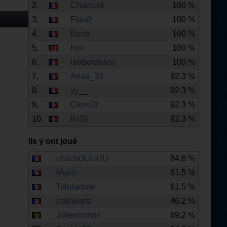
2.
Charlo34
100 %
3.
Flau8
100 %
4.
Beub
100 %
5.
hiiiii
100 %
6.
IsoBordeaux
100 %
7.
Anaa_33
92.3 %
8.
yy__
92.3 %
9.
Clem22
92.3 %
10.
flo28
92.3 %
Ils y ont joué
chachOUUUU
84.6 %
Mavie
61.5 %
Tolulartiste
61.5 %
colinebrtz
46.2 %
Juliennnnnn
69.2 %