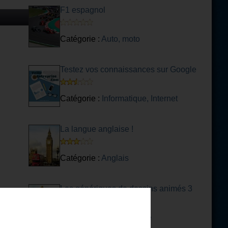
F1 espagnol
Catégorie :
Auto, moto
Testez vos connaissances sur Google
Catégorie :
Informatique, Internet
La langue anglaise !
Catégorie :
Anglais
Les génériques de dessins animés 3
Catégorie :
Dessin animé