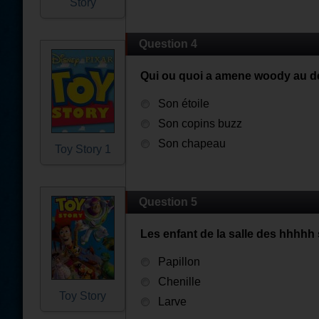
Story
Question 4
Qui ou quoi a amene woody au de
Son étoile
Son copins buzz
Son chapeau
Toy Story 1
Question 5
Les enfant de la salle des hhhhh
Papillon
Chenille
Toy Story
Larve