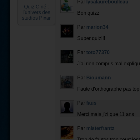
Par
lysalaureboulleau
Quiz Ciné :
l'univers des
Bon quizz!
studios Pixar
Par
marion34
Super quiz!!!
Par
toto77370
J'ai rien compris mal explique
Par
Bioumann
Faute d'orthographe pas top
Par
faus
Merci mais j'zi que 11 ans
Par
misterfrantz
Trop de fautes,trop court.jes