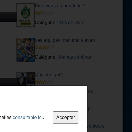
Êtes-vous un pro du tri ?
Catégorie :
Arts de vivre
Les équipes inazuma eleven
Catégorie :
Mangas shônen
Qui joue qui?
Catégorie :
Acteurs, actrices
Serais tu le guerrier idéal?
nelles
consultable ici
.
Catégorie :
Littérature - aventures