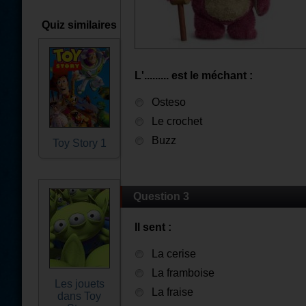
Quiz similaires
L'......... est le méchant :
Osteso
Le crochet
Buzz
Toy Story 1
Question 3
Il sent :
La cerise
La framboise
Les jouets
La fraise
dans Toy