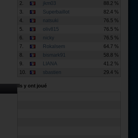
2.
jkm03
88.2 %
3.
Superbaillot
82.4 %
4.
natsuki
76.5 %
5.
oliv815
76.5 %
6.
nicky
76.5 %
7.
Rokalsem
64.7 %
8.
bismark91
58.8 %
9.
LIANA
41.2 %
10.
sbastien
29.4 %
Ils y ont joué