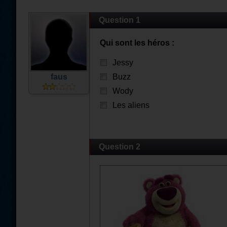
Question 1
Qui sont les héros :
Jessy
faus
Buzz
Wody
Les aliens
Question 2