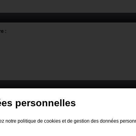
e :
 bonni : ( 3 )
ées personnelles
tez notre politique de cookies et de gestion des données person