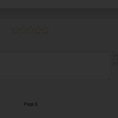
[s]
[u]
Page
1