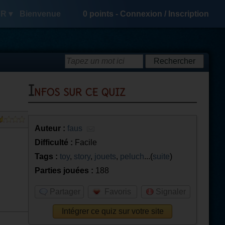
R ▾
Bienvenue
0
points -
Connexion
/
Inscription
Infos sur ce quiz
Auteur :
faus
Difficulté :
Facile
Tags :
toy
,
story
,
jouets
,
peluch
...(
suite
)
Parties jouées :
188
Partager
Favoris
Signaler
Intégrer ce quiz sur votre site