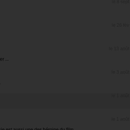
le 8 sep
le 26 fé
le 13 aoû
r ...
le 3 aoû
.
le 1 aoû
le 1 aoû
sie est aussi une des héroine du film.