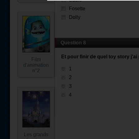
Fosette
Dolly
Question 8
Et pour finir de quel toy story j'ai 
Film
d'animation
1
n°2
2
3
4
Les grands