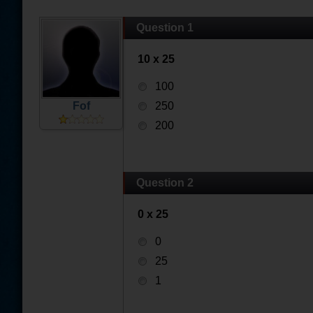
Question 1
10 x 25
100
Fof
250
200
Question 2
0 x 25
0
25
1