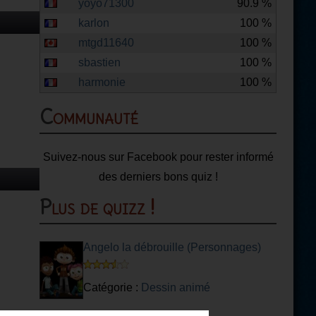
yoyo71300
90.9 %
karlon
100 %
mtgd11640
100 %
sbastien
100 %
harmonie
100 %
Communauté
Suivez-nous sur Facebook pour rester informé
des derniers bons quiz !
Plus de quizz !
Angelo la débrouille (Personnages)
Catégorie :
Dessin animé