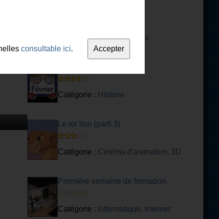
Manga Quiz 1
Catégorie :
Mangas autres
nelles
consultable ici
.
C'est arrivé en Février ...
Catégorie :
Histoire
Le roi lion (parti 3)
Catégorie :
Cinéma d'animation, 3D
Première semaine de formation
Catégorie :
Informatique, Internet