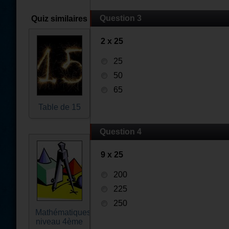
Question 3
Quiz similaires
2 x 25
25
50
65
Table de 15
Question 4
9 x 25
200
225
250
Mathématiques
niveau 4ème