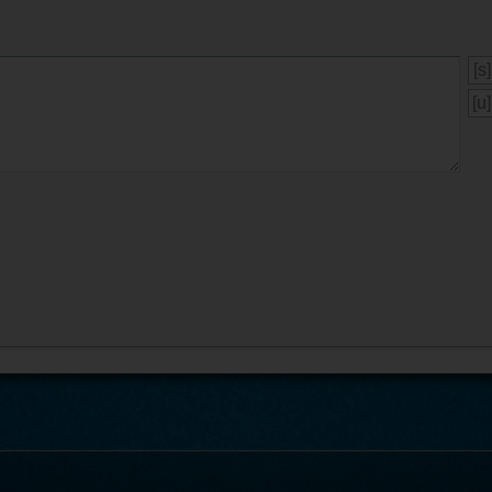
[s]
[u]