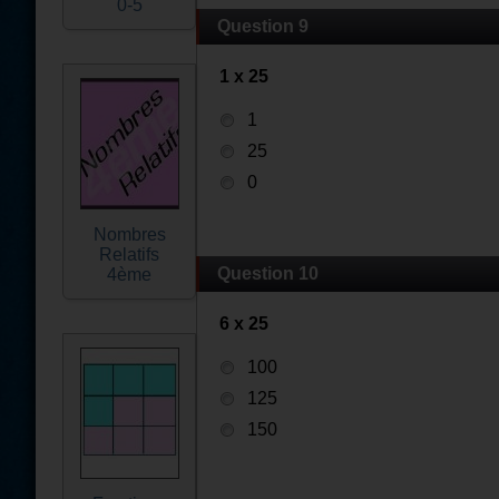
0-5
Question 9
1 x 25
1
25
0
Nombres
Relatifs
Question 10
4ème
6 x 25
100
125
150