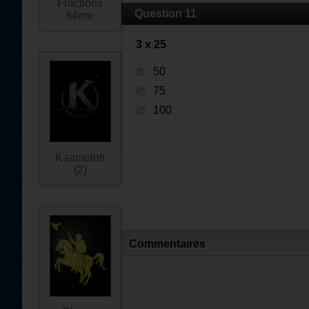
Fractions
Question 11
6ème
3 x 25
50
75
100
Kaamelott
(2)
Commentaires