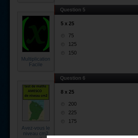
Question 5
5 x 25
75
125
150
Multiplication
Facile
Question 6
8 x 25
200
225
175
Avez-vous le
niveau cm2