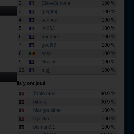
2.
ElèveSimone
100 %
3.
gmjgmj
100 %
4.
sanbea
100 %
5.
lm263
100 %
6.
doudoue
100 %
7.
geof69
100 %
8.
assy
100 %
9.
Nusfati
100 %
10.
mgjj
100 %
Ils y ont joué
Tonin1964
90.9 %
bibmgj
90.9 %
Mangoustine
100 %
Byakko
100 %
bismark91
100 %