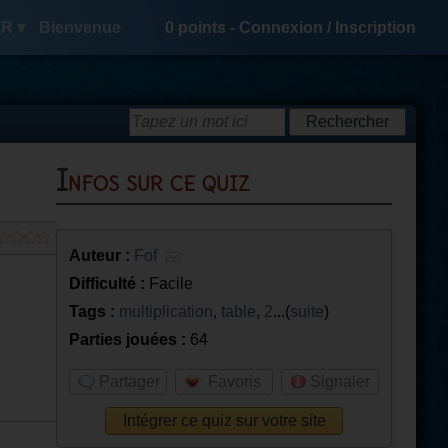
R ▾
Bienvenue
0
points -
Connexion
/
Inscription
Infos sur ce quiz
Auteur :
Fof
Difficulté :
Facile
Tags :
multiplication
,
table
,
2
...(
suite
)
Parties jouées :
64
Partager
Favoris
Signaler
Intégrer ce quiz sur votre site