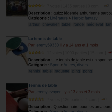
7 votes | 1435 parties | 0 com. |
Description :
quizz légende arthurienne parc
Catégorie :
Littérature
>
Heroïc fantasy
arthur
chevalier
table
ronde
médiéval
lan
Le tennis de table
Par
jeremy69330
il y a 14 ans et 1 mois
12 votes | 1000 parties | 15 com. |
Description :
Le tennis de table est un sport pe
les règles, le sport en lui même, le haut niveau ..
Catégorie :
Sport
>
Autres, divers
tennis
table
raquette
ping
pong
Tennis de table
Par
jeremylevoyer
il y a 13 ans et 3 mois
7 votes | 126 parties | 4 com. |
Description :
Questionnaire pour les amateurs 
Catégorie :
Sport
>
Autres, divers