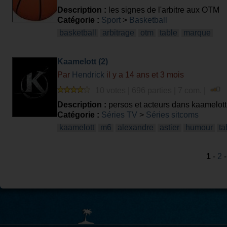
Description :
les signes de l'arbitre aux OTM
Catégorie :
Sport
>
Basketball
basketball
arbitrage
otm
table
marque
Kaamelott (2)
Par
Hendrick
il y a 14 ans et 3 mois
10 votes | 696 parties | 7 com. |
Description :
persos et acteurs dans kaamelott
Catégorie :
Séries TV
>
Séries sitcoms
kaamelott
m6
alexandre
astier
humour
ta
1
-
2