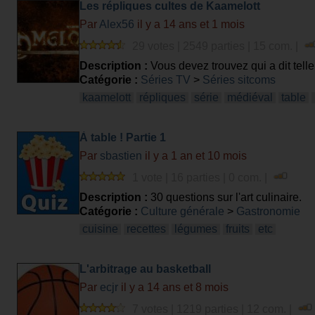
Les répliques cultes de Kaamelott
Par
Alex56
il y a 14 ans et 1 mois
29 votes | 2549 parties | 15 com. |
Description :
Vous devez trouvez qui a dit tell
Catégorie :
Séries TV
>
Séries sitcoms
kaamelott
répliques
série
médiéval
table
À table ! Partie 1
Par
sbastien
il y a 1 an et 10 mois
1 vote | 16 parties | 0 com. |
Description :
30 questions sur l'art culinaire.
Catégorie :
Culture générale
>
Gastronomie
cuisine
recettes
légumes
fruits
etc
L'arbitrage au basketball
Par
ecjr
il y a 14 ans et 8 mois
7 votes | 1219 parties | 12 com. |