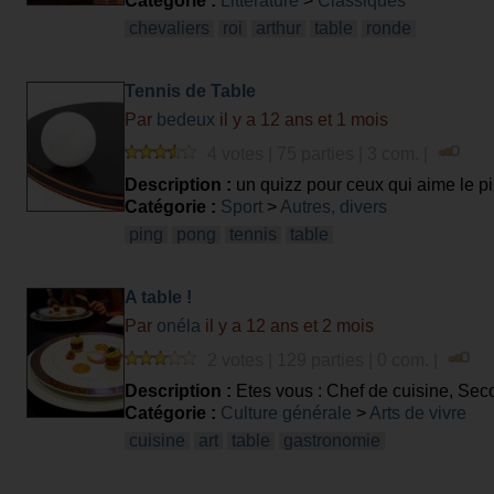
Catégorie :
Littérature
>
Classiques
chevaliers
roi
arthur
table
ronde
Tennis de Table
Par
bedeux
il y a 12 ans et 1 mois
4 votes | 75 parties | 3 com. |
Description :
un quizz pour ceux qui aime le p
Catégorie :
Sport
>
Autres, divers
ping
pong
tennis
table
A table !
Par
onéla
il y a 12 ans et 2 mois
2 votes | 129 parties | 0 com. |
Description :
Etes vous : Chef de cuisine, Seco
commis, Saucier ?
Catégorie :
Culture générale
>
Arts de vivre
cuisine
art
table
gastronomie