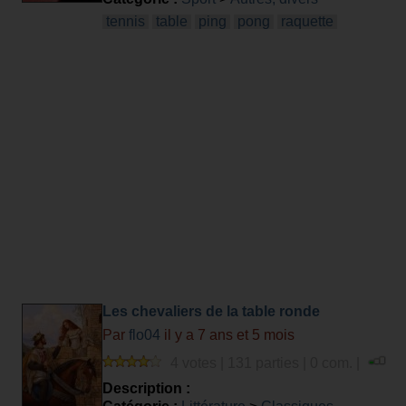
tennis
table
ping
pong
raquette
Les chevaliers de la table ronde
Par
flo04
il y a 7 ans et 5 mois
4 votes | 131 parties | 0 com. |
Description :