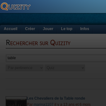
Accueil
Créer
Jouer
Le top
Infos
Rechercher sur Quizity
Les Chevaliers de la Table ronde
Par
marina1107
il y a 13 ans et 6 mois