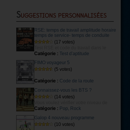
Suggestions personnalisées
RSE: temps de travail amplitude horaire
temps de service- temps de conduite
(17 votes)
Test RSE et code du travail dans le
transport
Catégorie :
Test d'aptitude
FIMO voyageur 5
(5 votes)
Catégorie :
Code de la route
Connaissez-vous les BTS ?
(14 votes)
Vous voulez vérifier votre niveau de
connaissance du groupe de K-POP BTS ?
Catégorie :
Pop, Rock
Ce quiz est fait pour vous ! [DIFFICILE]
Galop 4 nouveau programme
(10 votes)