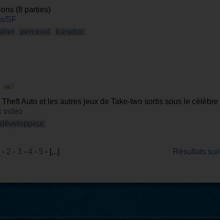
ns (8 parties)
es/SF
alier
perceval
karadoc
|
Theft Auto et les autres jeux de Take-two sortis sous le célèbre
 vidéo
développeur
-
2
-
3
-
4
-
5
- [...]
Résultats sui