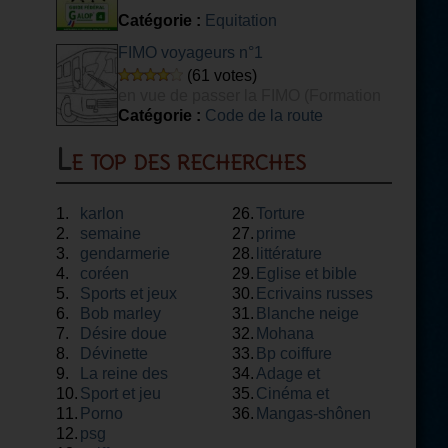
Catégorie :
Equitation
FIMO voyageurs n°1
(61 votes)
en vue de passer la FIMO (Formation
Initiale Minimale Obligatoire) voyageurs.
Catégorie :
Code de la route
Le top des recherches
1.
karlon
26.
Torture
2.
semaine
27.
prime
3.
gendarmerie
28.
littérature
4.
coréen
29.
Eglise et bible
5.
Sports et jeux
30.
Ecrivains russes
6.
Bob marley
31.
Blanche neige
7.
Désire doue
32.
Mohana
8.
Dévinette
33.
Bp coiffure
9.
La reine des
34.
Adage et
10.
neiges
Sport et jeu
35.
proverbe
Cinéma et
11.
Porno
36.
théâtre
Mangas-shônen
12.
psg