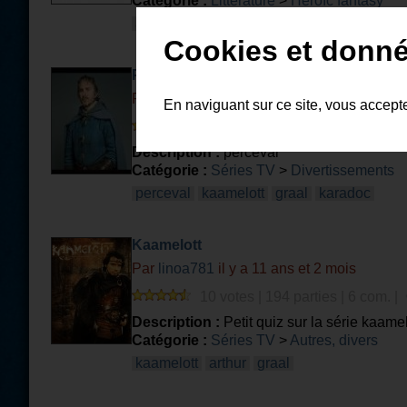
Catégorie :
Littérature
>
Heroïc fantasy
arthur
chevalier
table
ronde
médiéval
Cookies et donné
Perceval
Par
venety
il y a 15 ans et 4 mois
En naviguant sur ce site, vous accept
10 votes | 1187 parties | 3 com. 
Description :
perceval
Catégorie :
Séries TV
>
Divertissements
perceval
kaamelott
graal
karadoc
Kaamelott
Par
linoa781
il y a 11 ans et 2 mois
10 votes | 194 parties | 6 com. |
Description :
Petit quiz sur la série kaamel
Catégorie :
Séries TV
>
Autres, divers
kaamelott
arthur
graal