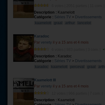
6 votes | 2051 parties | 11 com. 
Description :
Kaamelott
Catégorie :
Séries TV
>
Divertissements
kaamelott
graal
arthur
lancelot
Karadoc
Par
venety
il y a 15 ans et 4 mois
6 votes | 983 parties | 3 com. |
Description :
Karadoc
Catégorie :
Séries TV
>
Divertissements
karadoc
kaamelott
perceval
graal
arth
Kaamelott III
Par
venety
il y a 15 ans et 4 mois
12 votes | 966 parties | 7 com. |
Description :
Kaamelott
Catégorie :
Séries TV
>
Divertissements