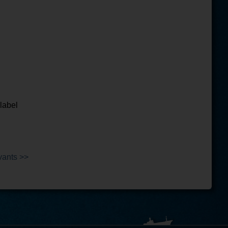
 label
vants >>