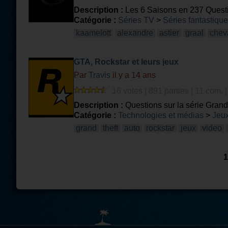
Description :
Les 6 Saisons en 237 Questio
Catégorie :
Séries TV
>
Séries fantastiqu
kaamelott
alexandre
astier
graal
chev
GTA, Rockstar et leurs jeux
Par
Travis
il y a 14 ans
16 votes | 891 parties | 11 com. 
Description :
Questions sur la série Grand 
Rockstar.
Catégorie :
Technologies et médias
>
Jeux
grand
theft
auto
rockstar
jeux
video
1