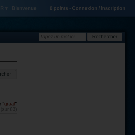
R ▾
Bienvenue
0
points -
Connexion
/
Inscription
 "
graal
"
 (sur 83)