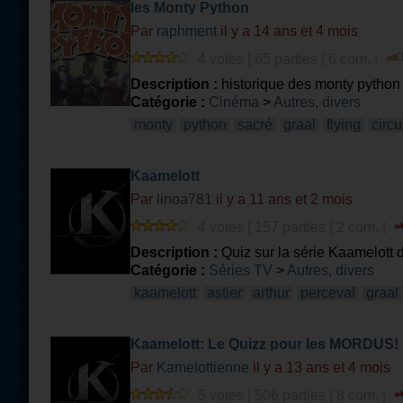
les Monty Python
Par
raphment
il y a 14 ans et 4 mois
4 votes | 65 parties | 6 com. |
Description :
historique des monty python
Catégorie :
Cinéma
>
Autres, divers
monty
python
sacré
graal
flying
circu
Kaamelott
Par
linoa781
il y a 11 ans et 2 mois
4 votes | 157 parties | 2 com. |
Description :
Quiz sur la série Kaamelott 
Catégorie :
Séries TV
>
Autres, divers
kaamelott
astier
arthur
perceval
graal
Kaamelott: Le Quizz pour les MORDU
(PARTIE 7)
Par
Kamelottienne
il y a 13 ans et 4 mois
5 votes | 506 parties | 8 com. |