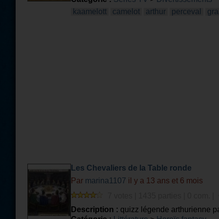
kaamelott
camelot
arthur
perceval
gra
Les Chevaliers de la Table ronde
Par
marina1107
il y a 13 ans et 6 mois
7 votes | 1435 parties | 0 com. |
Description :
quizz légende arthurienne 