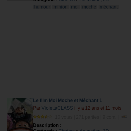
humour
minion
moi
moche
méchant
Le film Moi Moche et Méchant 1
Par
ViolettaCLASS
il y a 12 ans et 11 mois
10 votes | 271 parties | 9 com. |
Description :