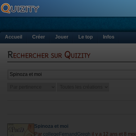
Accueil
Créer
Jouer
Le top
Infos
Rechercher sur Quizity
Spinoza et moi
Par
collegeFernandGregh
il y a 12 ans et 8 mo