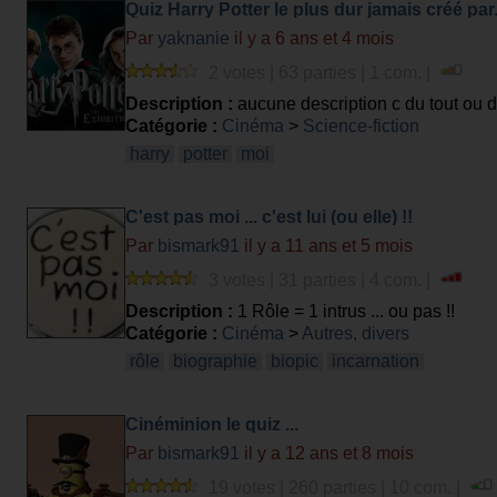
Quiz Harry Potter le plus dur jamais créé par... ..
Par
yaknanie
il y a 6 ans et 4 mois
2 votes | 63 parties | 1 com. |
Description :
aucune description c du tout ou d
Catégorie :
Cinéma
>
Science-fiction
harry
potter
moi
C'est pas moi ... c'est lui (ou elle) !!
Par
bismark91
il y a 11 ans et 5 mois
3 votes | 31 parties | 4 com. |
Description :
1 Rôle = 1 intrus ... ou pas !!
Catégorie :
Cinéma
>
Autres, divers
rôle
biographie
biopic
incarnation
Cinéminion le quiz ...
Par
bismark91
il y a 12 ans et 8 mois
19 votes | 260 parties | 10 com. |