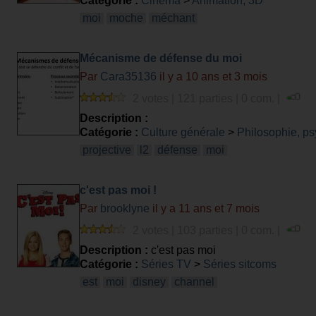
Catégorie :
Cinéma
>
Animation, 3D
moi
moche
méchant
Mécanisme de défense du moi
Par
Cara35136
il y a 10 ans et 3 mois
2 votes | 121 parties | 0 com. |
Description :
Catégorie :
Culture générale
>
Philosophie, ps
projective
l2
défense
moi
c'est pas moi !
Par
brooklyne
il y a 11 ans et 7 mois
2 votes | 103 parties | 0 com. |
Description :
c'est pas moi
Catégorie :
Séries TV
>
Séries sitcoms
est
moi
disney
channel