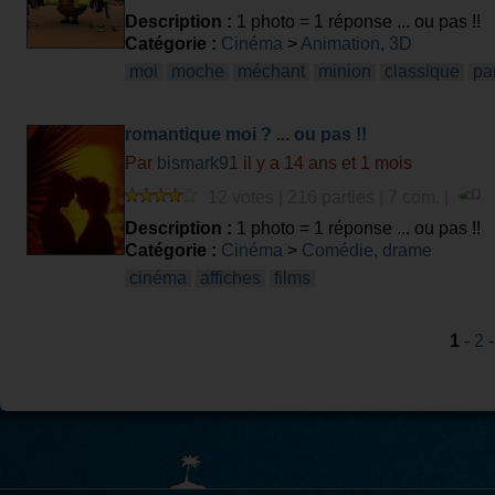
Description :
1 photo = 1 réponse ... ou pas !!
Catégorie :
Cinéma
>
Animation, 3D
moi
moche
méchant
minion
classique
pa
romantique moi ? ... ou pas !!
Par
bismark91
il y a 14 ans et 1 mois
12 votes | 216 parties | 7 com. |
Description :
1 photo = 1 réponse ... ou pas !!
Catégorie :
Cinéma
>
Comédie, drame
cinéma
affiches
films
1
-
2