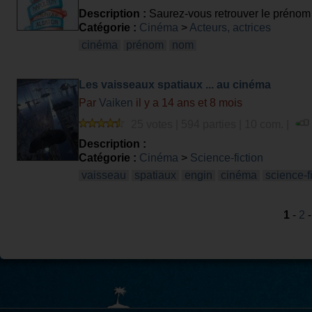
Description :
Saurez-vous retrouver le prénom
Catégorie :
Cinéma
>
Acteurs, actrices
cinéma
prénom
nom
Les vaisseaux spatiaux ... au cinéma
Par
Vaiken
il y a 14 ans et 8 mois
25 votes | 594 parties | 10 com. |
Description :
Catégorie :
Cinéma
>
Science-fiction
vaisseau
spatiaux
engin
cinéma
science-f
1
-
2