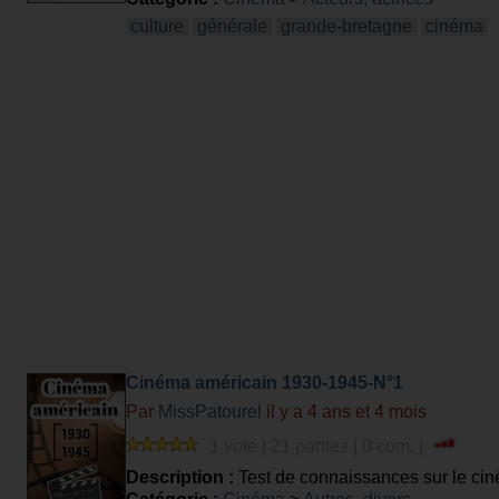
culture
générale
grande-bretagne
cinéma
Cinéma américain 1930-1945-N°1
Par
MissPatourel
il y a 4 ans et 4 mois
1 vote | 21 parties | 0 com. |
Description :
Test de connaissances sur le cin