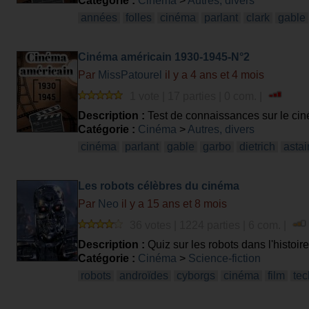
Catégorie :
Cinéma
>
Autres, divers
années
folles
cinéma
parlant
clark
gable
Cinéma américain 1930-1945-N°2
Par
MissPatourel
il y a 4 ans et 4 mois
1 vote | 17 parties | 0 com. |
Description :
Test de connaissances sur le cin
Catégorie :
Cinéma
>
Autres, divers
cinéma
parlant
gable
garbo
dietrich
astai
Les robots célèbres du cinéma
Par
Neo
il y a 15 ans et 8 mois
36 votes | 1224 parties | 6 com. |
Description :
Quiz sur les robots dans l'histoi
Catégorie :
Cinéma
>
Science-fiction
robots
androïdes
cyborgs
cinéma
film
tec