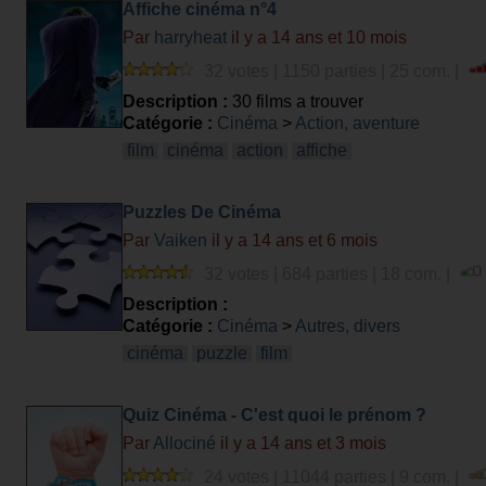
Affiche cinéma n°4
Par
harryheat
il y a 14 ans et 10 mois
32 votes | 1150 parties | 25 com. |
Description :
30 films a trouver
Catégorie :
Cinéma
>
Action, aventure
film
cinéma
action
affiche
Puzzles De Cinéma
Par
Vaiken
il y a 14 ans et 6 mois
32 votes | 684 parties | 18 com. |
Description :
Catégorie :
Cinéma
>
Autres, divers
cinéma
puzzle
film
Quiz Cinéma - C'est quoi le prénom ?
Par
Allociné
il y a 14 ans et 3 mois
24 votes | 11044 parties | 9 com. |