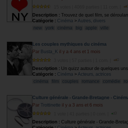
15 votes | 4069 parties | 11 com. |
Description :
Trouvez de quel film, se déroulant
Catégorie :
Cinéma
>
Autres, divers
new
york
cinéma
big
apple
ville
Les couples mythiques du cinéma
Par
Busta_K
il y a 4 ans et 1 mois
3 votes | 57 parties | 1 com. |
Description :
Un quizz autour de quelques uns 
Catégorie :
Cinéma
>
Acteurs, actrices
cinéma
film
couples
romance
comédie
r
Culture générale - Grande-Bretagne - Ciném
Par
Trottinette
il y a 3 ans et 6 mois
1 vote | 41 parties | 0 com. |
Description :
Culture générale - Grande-Breta
Catégorie :
Cinéma
>
Acteurs, actrices