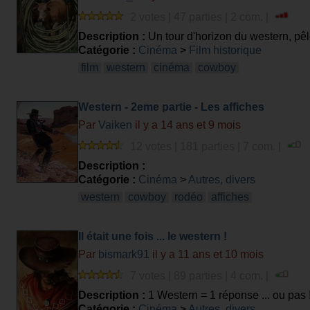
2 votes | 47 parties | 2 com. |
Description :
Un tour d'horizon du western, pê
Catégorie :
Cinéma
>
Film historique
film
western
cinéma
cowboy
Western - 2eme partie - Les affiches
Par
Vaiken
il y a 14 ans et 9 mois
12 votes | 181 parties | 7 com. |
Description :
Catégorie :
Cinéma
>
Autres, divers
western
cowboy
rodéo
affiches
Il était une fois ... le western !
Par
bismark91
il y a 11 ans et 10 mois
7 votes | 89 parties | 4 com. |
Description :
1 Western = 1 réponse ... ou pas !
Catégorie :
Cinéma
>
Autres, divers