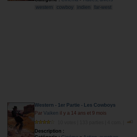
western
cowboy
indien
far-west
Western - 1er Partie - Les Cowboys
Par
Vaiken
il y a 14 ans et 9 mois
10 votes | 133 parties | 4 com. |
Description :