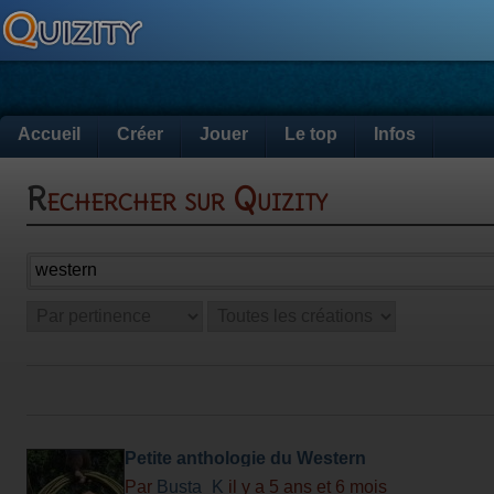
Accueil
Créer
Jouer
Le top
Infos
Rechercher sur Quizity
Petite anthologie du Western
Par
Busta_K
il y a 5 ans et 6 mois