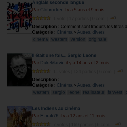
Anglais seconde langue
Par
Globrocker
il y a 5 ans et 9 mois
1 vote | 17 parties | 0 com. |
Description :
Comment sont traduits les titres d
Catégorie :
Cinéma
>
Autres, divers
cinema
western
version
originale
Il était une fois... Sergio Leone
Par
DukeMarvin
il y a 14 ans et 2 mois
11 votes | 134 parties | 6 com. |
Description :
Catégorie :
Cinéma
>
Autres, divers
western
sergio
leone
réalisateur
farwest
Les Indiens au cinéma
Par
Elorak76
il y a 12 ans et 11 mois
7 votes | 169 parties | 6 com. |