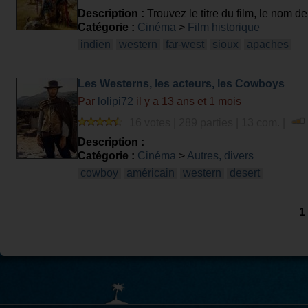
Description :
Trouvez le titre du film, le nom de l
Catégorie :
Cinéma
>
Film historique
indien
western
far-west
sioux
apaches
Les Westerns, les acteurs, les Cowboys
Par
lolipi72
il y a 13 ans et 1 mois
16 votes | 289 parties | 13 com. |
Description :
Catégorie :
Cinéma
>
Autres, divers
cowboy
américain
western
desert
1