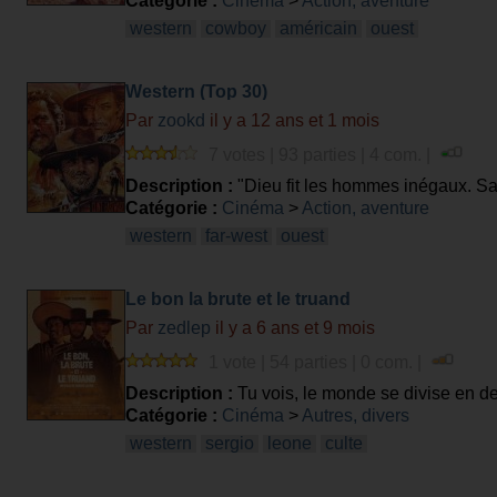
Catégorie :
Cinéma
>
Action, aventure
western
cowboy
américain
ouest
Western (Top 30)
Par
zookd
il y a 12 ans et 1 mois
7 votes | 93 parties | 4 com. |
Description :
"Dieu fit les hommes inégaux. Sam
western. Saurez-vous identifier un titre a partir 
Catégorie :
Cinéma
>
Action, aventure
western
far-west
ouest
Le bon la brute et le truand
Par
zedlep
il y a 6 ans et 9 mois
1 vote | 54 parties | 0 com. |
Description :
Tu vois, le monde se divise en de
Toi tu creuses.
Catégorie :
Cinéma
>
Autres, divers
western
sergio
leone
culte