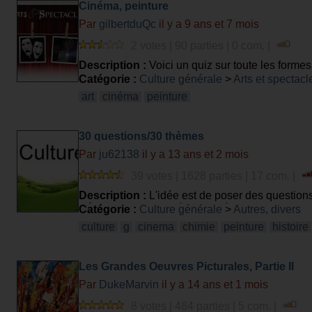
Cinéma, peinture
Par
gilbertduQc
il y a 9 ans et 7 mois
2 votes | 90 parties | 0 com. |
Description :
Voici un quiz sur toute les formes 
Catégorie :
Culture générale
>
Arts et spectacl
art
cinéma
peinture
30 questions/30 thèmes
Par
ju62138
il y a 13 ans et 2 mois
39 votes | 1628 parties | 17 com. |
Description :
L'idée est de poser des question
d'être bons sur 30 thèmes différents ? Qui tent
Catégorie :
Culture générale
>
Autres, divers
culture
g
cinema
chimie
peinture
histoire
Les Grandes Oeuvres Picturales, Partie II
Par
DukeMarvin
il y a 14 ans et 1 mois
8 votes | 484 parties | 5 com. |