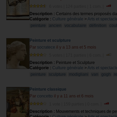
6 votes | 124 parties | 1 com. |
Description :
Certains des termes proposés dan
actifs, d’autres ont acquis une «patine» qui le
Catégorie :
Culture générale
>
Arts et spectacl
sens ?
peinture
ancien
vocabulaire
définition
cou
Peinture et sculpture
Par
socratece
il y a 13 ans et 5 mois
5 votes | 171 parties | 6 com. |
Description :
Peinture et Sculpture
Catégorie :
Culture générale
>
Arts et spectacl
peinture
sculpture
modigliani
van
gogh
r
Peinture classique
Par
concetto
il y a 11 ans et 6 mois
1 vote | 159 parties | 0 com. |
Description :
Mouvements et techniques de pe
Catégorie :
Culture générale
>
Arts et spectacl