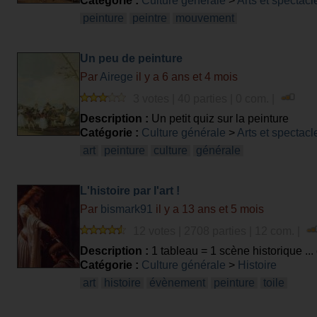
Catégorie :
Culture générale
>
Arts et spectacl
peinture
peintre
mouvement
Un peu de peinture
Par
Airege
il y a 6 ans et 4 mois
3 votes | 40 parties | 0 com. |
Description :
Un petit quiz sur la peinture
Catégorie :
Culture générale
>
Arts et spectacl
art
peinture
culture
générale
L'histoire par l'art !
Par
bismark91
il y a 13 ans et 5 mois
12 votes | 2708 parties | 12 com. |
Description :
1 tableau = 1 scène historique ... 
Catégorie :
Culture générale
>
Histoire
art
histoire
évènement
peinture
toile