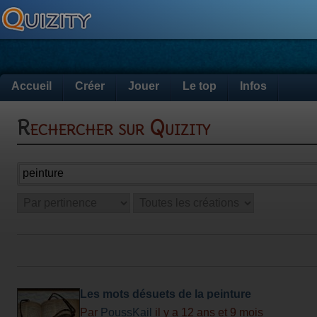
Accueil
Créer
Jouer
Le top
Infos
Rechercher sur Quizity
Les mots désuets de la peinture
Par
PoussKail
il y a 12 ans et 9 mois