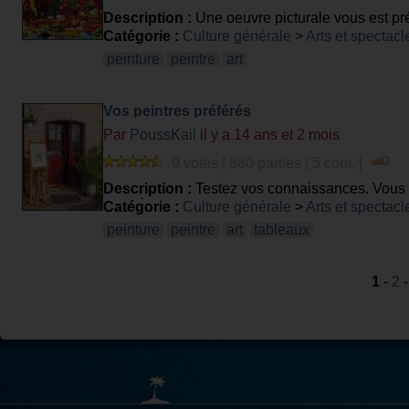
Description :
Une oeuvre picturale vous est pr
Catégorie :
Culture générale
>
Arts et spectacl
peinture
peintre
art
Vos peintres préférés
Par
PoussKail
il y a 14 ans et 2 mois
9 votes | 880 parties | 5 com. |
Description :
Testez vos connaissances. Vous êt
vous êtes simplement curieux ! Voila un questio
Catégorie :
Culture générale
>
Arts et spectacl
peinture
peintre
art
tableaux
1
-
2