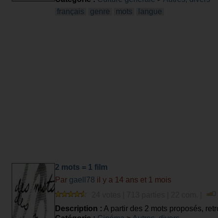
français
genre
mots
langue
2 mots = 1 film
Par
gaell78
il y a 14 ans et 1 mois
24 votes | 713 parties | 22 com. |
Description :
A partir des 2 mots proposés, retro