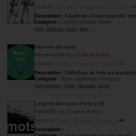
33 votes | 1276 parties | 23 com. |
Description :
A partir des 3 mots proposés, retro
Catégorie :
Cinéma
>
Autres, divers
film
cinema
mots
titre
Sauvons les mots
Par
esouris34
il y a 5 ans et 4 mois
1 vote | 72 parties | 1 com. |
Description :
Définitions de mots qui disparais
Catégorie :
Tests d'aptitudes
>
Français
dictionnaire
mots
bernard
pivot
Le genre des mots (Partie 102)
Par
lm263
il y a 5 ans et 6 mois
1 vote | 12 parties | 2 com. |
Description :
Catégorie :
Culture générale
>
Autres, divers