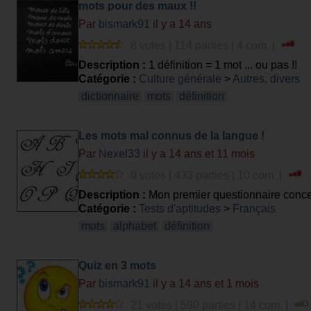
mots pour des maux !!
Par
bismark91
il y a 14 ans
8 votes | 114 parties | 4 com. |
Description :
1 définition = 1 mot ... ou pas !!
Catégorie :
Culture générale
>
Autres, divers
dictionnaire
mots
définition
Les mots mal connus de la langue !
Par
Nexel33
il y a 14 ans et 11 mois
9 votes | 433 parties | 10 com. |
Description :
Mon premier questionnaire concer
Amusez-vous bien.
Catégorie :
Tests d'aptitudes
>
Français
mots
alphabet
définition
Quiz en 3 mots
Par
bismark91
il y a 14 ans et 1 mois
21 votes | 590 parties | 14 com. |