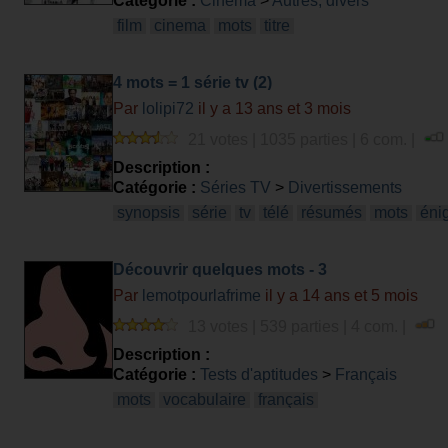
Catégorie :
Cinéma
>
Autres, divers
film
cinema
mots
titre
4 mots = 1 série tv (2)
Par
lolipi72
il y a 13 ans et 3 mois
21 votes | 1035 parties | 6 com. |
Description :
Catégorie :
Séries TV
>
Divertissements
synopsis
série
tv
télé
résumés
mots
éni
Découvrir quelques mots - 3
Par
lemotpourlafrime
il y a 14 ans et 5 mois
13 votes | 539 parties | 4 com. |
Description :
Catégorie :
Tests d'aptitudes
>
Français
mots
vocabulaire
français