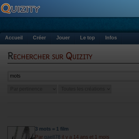
Accueil
Créer
Jouer
Le top
Infos
Rechercher sur Quizity
3 mots = 1 film
Par
gaell78
il y a 14 ans et 1 mois