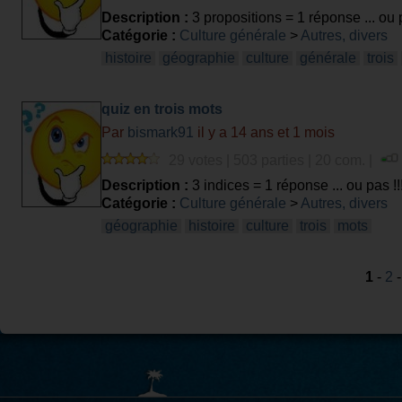
Description :
3 propositions = 1 réponse ... ou p
Catégorie :
Culture générale
>
Autres, divers
histoire
géographie
culture
générale
trois
quiz en trois mots
Par
bismark91
il y a 14 ans et 1 mois
29 votes | 503 parties | 20 com. |
Description :
3 indices = 1 réponse ... ou pas !!
Catégorie :
Culture générale
>
Autres, divers
géographie
histoire
culture
trois
mots
1
-
2