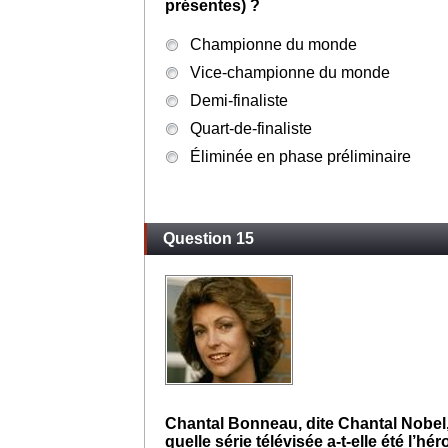
Les Championnats du monde par équip
la ville danoise de Horsens. Quelle p
présentes) ?
Championne du monde
Vice-championne du monde
Demi-finaliste
Quart-de-finaliste
Éliminée en phase préliminaire
Question 15