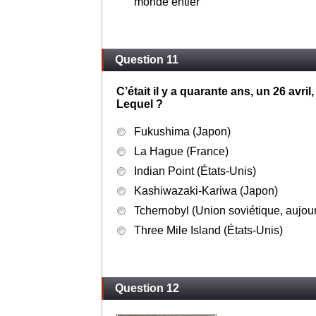
Des sapeurs-pompiers, volontaires 
Des participants français aux émissio
Des présentateurs de la météo pour 
monde entier
Question 11
C’était il y a quarante ans, un 26 avri
Lequel ?
Fukushima (Japon)
La Hague (France)
Indian Point (États-Unis)
Kashiwazaki-Kariwa (Japon)
Tchernobyl (Union soviétique, aujou
Three Mile Island (États-Unis)