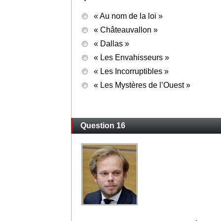
Chantal Bonneau, dite Chantal Nobel, a
quelle série télévisée a-t-elle été l’hér
« Au nom de la loi »
« Châteauvallon »
« Dallas »
« Les Envahisseurs »
« Les Incorruptibles »
« Les Mystères de l’Ouest »
Question 16