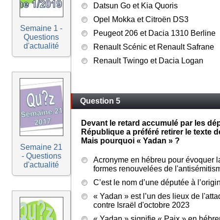
Datsun Go et Kia Quoris
Opel Mokka et Citroën DS3
Semaine 1 -
Peugeot 206 et Dacia 1310 Berline
Questions
d'actualité
Renault Scénic et Renault Safrane
Renault Twingo et Dacia Logan
Question 5
Devant le retard accumulé par les dé
République a préféré retirer le texte d
Mais pourquoi « Yadan » ?
Semaine 21
- Questions
Acronyme en hébreu pour évoquer la 
d'actualité
formes renouvelées de l'antisémitis
C’est le nom d’une députée à l’origi
« Yadan » est l’un des lieux de l'at
contre Israël d'octobre 2023
« Yadan » signifie « Paix » en hébre