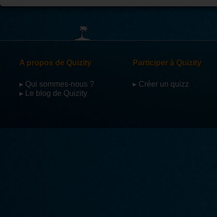
Par
Travis
2 fois "L'idéaliste" ; un peu piége
collés de tes explications sont bien conf
A propos de Quizity
Participer à Quizity
▸ Qui sommes-nous ?
▸ Créer un quizz
▸ Le blog de Quizity