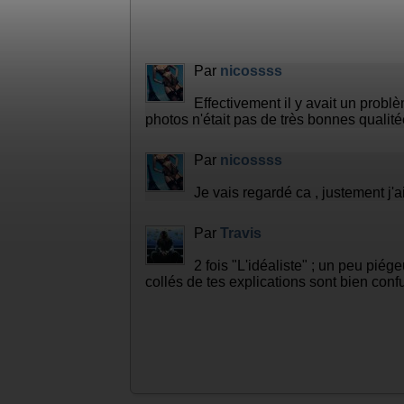
Laisser un commentaire :
Par
nicossss
Effectivement il y avait un problè
photos n'était pas de très bonnes qualitée 
Par
nicossss
Je vais regardé ca , justement j'