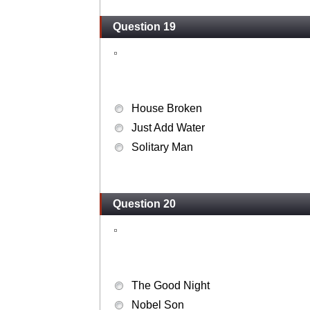
Question 19
House Broken
Just Add Water
Solitary Man
Question 20
The Good Night
Nobel Son