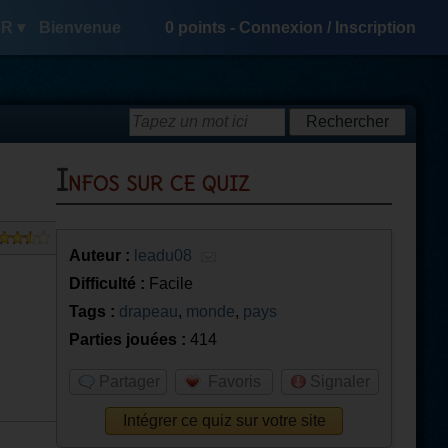
R ▾
Bienvenue
0
points -
Connexion
/
Inscription
Infos sur ce quiz
Auteur :
leadu08
Difficulté :
Facile
Tags :
drapeau
,
monde
,
pays
Parties jouées :
414
Partager
Favoris
Signaler
Intégrer ce quiz sur votre site