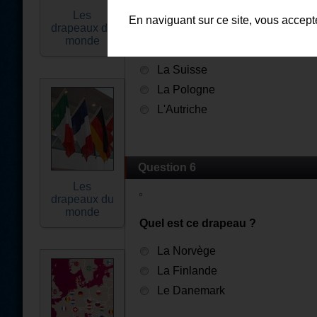
Les
En naviguant sur ce site, vous accep
drapeaux du
monde
Quel est ce drapeau ?
La Suisse
La Pologne
L'Autriche
Question 6
Les
drapeaux du
monde
Quel est ce drapeau ?
La Norvège
La Finlande
Le Danemark