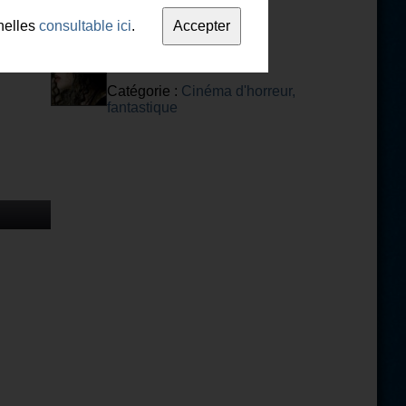
nelles
consultable ici
.
Bellatrix
Catégorie :
Cinéma d'horreur,
fantastique