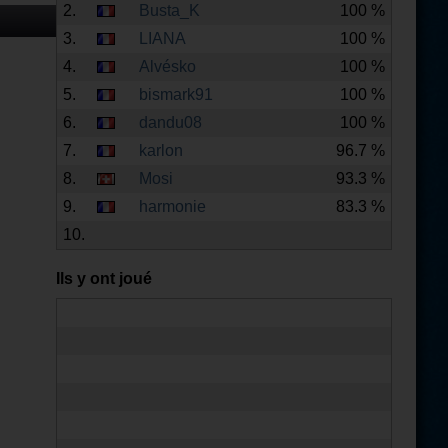
2.
Busta_K
100 %
3.
LIANA
100 %
4.
Alvésko
100 %
5.
bismark91
100 %
6.
dandu08
100 %
7.
karlon
96.7 %
8.
Mosi
93.3 %
9.
harmonie
83.3 %
10.
Ils y ont joué