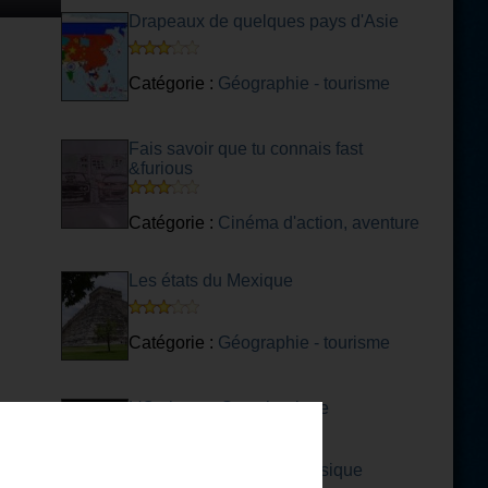
Drapeaux de quelques pays d'Asie
Catégorie :
Géographie - tourisme
Fais savoir que tu connais fast
&furious
Catégorie :
Cinéma d'action, aventure
Les états du Mexique
Catégorie :
Géographie - tourisme
L'Orchestre Symphonique
Catégorie :
Musique classique