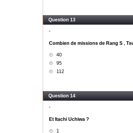
Question 13
Combien de missions de Rang S , Tsu
40
95
112
Question 14
Et Itachi Uchiwa ?
1