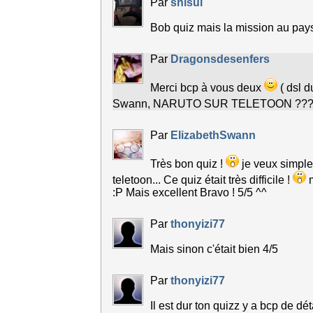
Par
shisui
Bob quiz mais la mission au pays
Par
Dragonsdesenfers
Merci bcp à vous deux
( dsl d
Swann, NARUTO SUR TELETOON ?????? 
Par
ElizabethSwann
Très bon quiz !
je veux simple
teletoon... Ce quiz était très difficile !
m
:P Mais excellent Bravo ! 5/5 ^^
Par
thonyizi77
Mais sinon c'était bien 4/5
Par
thonyizi77
Il est dur ton quizz y a bcp de