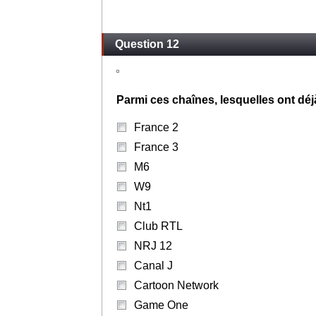
Question 12
Parmi ces chaînes, lesquelles ont dé
France 2
France 3
M6
W9
Nt1
Club RTL
NRJ 12
Canal J
Cartoon Network
Game One