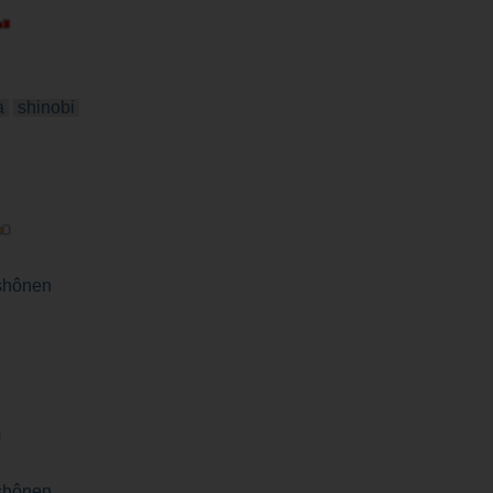
a
shinobi
shônen
shônen