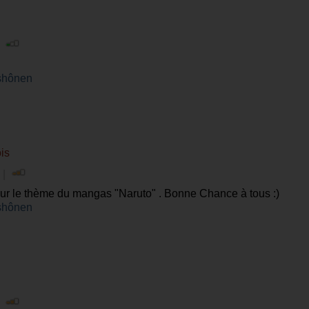
|
shônen
ois
 |
ur le thème du mangas "Naruto" . Bonne Chance à tous :)
shônen
|