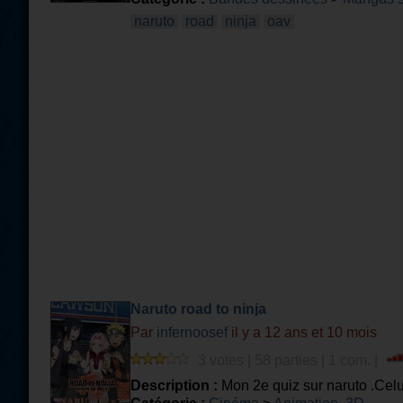
naruto
road
ninja
oav
Naruto road to ninja
Par
infernoosef
il y a 12 ans et 10 mois
3 votes | 58 parties | 1 com. |
Description :
Mon 2e quiz sur naruto .Celui-