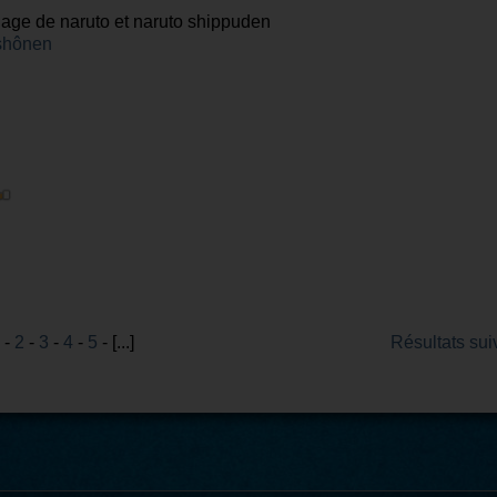
age de naruto et naruto shippuden
shônen
-
2
-
3
-
4
-
5
- [...]
Résultats sui