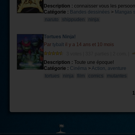
Description :
connaisser vous les persoon
Catégorie :
Bandes dessinées
>
Mangas 
naruto
shippuden
ninja
Tortues Ninja!
Par
tybalt
il y a 14 ans et 10 mois
3 votes | 337 parties | 2 com. |
Description :
Toute une époque!
Catégorie :
Cinéma
>
Action, aventure
tortues
ninja
film
comics
mutantes
1