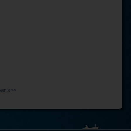
vants >>