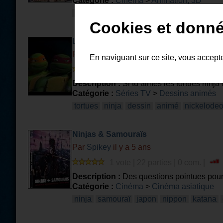
Catégorie :
Cinéma
>
Animation, 3D
naruto
road
ninja
oav
Cookies et donné
Les tortues ninja
Par
Donnie2004
il y a 11 ans et 1 mois
En naviguant sur ce site, vous accept
2 votes | 176 parties | 2 com. |
Description :
Si tu aimes les tortues ninja 
Catégorie :
Séries TV
>
Dessins animés
tortues
ninja
dessin
animé
nickelode
Ninjas & Samouraïs
Par
Spikey
il y a 5 ans
1 vote | 22 parties | 0 com. |
Description :
Des questions pointues pour l
Catégorie :
Cinéma
>
Cinéma asiatique
ninja
samouraï
japon
nippon
katana