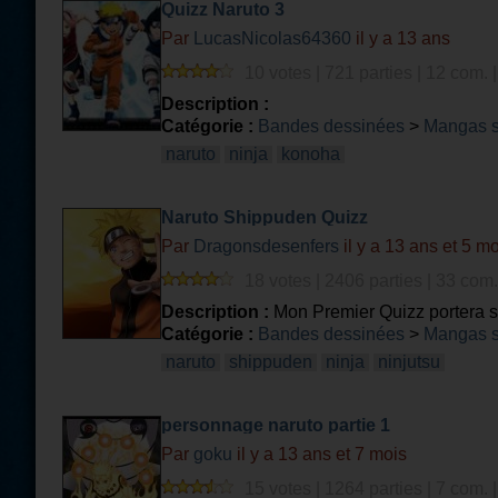
Quizz Naruto 3
Par
LucasNicolas64360
il y a 13 ans
10 votes | 721 parties | 12 com. 
Description :
Catégorie :
Bandes dessinées
>
Mangas 
naruto
ninja
konoha
Naruto Shippuden Quizz
Par
Dragonsdesenfers
il y a 13 ans et 5 m
18 votes | 2406 parties | 33 com.
Description :
Mon Premier Quizz portera s
Catégorie :
Bandes dessinées
>
Mangas 
naruto
shippuden
ninja
ninjutsu
personnage naruto partie 1
Par
goku
il y a 13 ans et 7 mois
15 votes | 1264 parties | 7 com. 