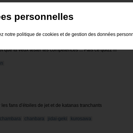
es personnelles
ez notre politique de cookies et de gestion des données person
et que tu veux tester tes compétences ... Fais ce quizz !!!
on
es fans d'étoiles de jet et de katanas tranchants
chambara
chanbara
jidai-geki
kurosawa