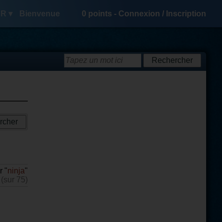
R ▾
Bienvenue
0
points -
Connexion
/
Inscription
r "
ninja
"
 (sur 75)