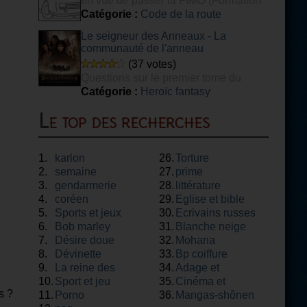
en vue de passer la FIMO (Formation
Initiale Minimale Obligatoire) voyageurs.
Catégorie :
Code de la route
Le seigneur des Anneaux - La
communauté de l'anneau
(37 votes)
Questions sur le premier tome du
Seigneur des Anneaux
Catégorie :
Heroïc fantasy
Le top des recherches
1.
karlon
26.
Torture
2.
semaine
27.
prime
3.
gendarmerie
28.
littérature
4.
coréen
29.
Eglise et bible
5.
Sports et jeux
30.
Ecrivains russes
6.
Bob marley
31.
Blanche neige
7.
Désire doue
32.
Mohana
8.
Dévinette
33.
Bp coiffure
9.
La reine des
34.
Adage et
10.
neiges
Sport et jeu
35.
proverbe
Cinéma et
s ?
11.
Porno
36.
théâtre
Mangas-shônen