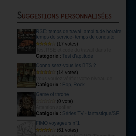
Suggestions personnalisées
RSE: temps de travail amplitude horaire
temps de service- temps de conduite
(17 votes)
Test RSE et code du travail dans le
transport
Catégorie :
Test d'aptitude
Connaissez-vous les BTS ?
(14 votes)
Vous voulez vérifier votre niveau de
connaissance du groupe de K-POP BTS ?
Catégorie :
Pop, Rock
Ce quiz est fait pour vous ! [DIFFICILE]
Game of throne
(0 vote)
Attention spoiler
Catégorie :
Séries TV - fantastique/SF
FIMO voyageurs n°1
(61 votes)