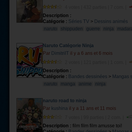
4 votes | 432 parties | 7 com. |
Description :
Catégorie :
Séries TV
>
Dessins animés
naruto
shippuden
guerre
ninja
madar
Naruto Catégorie Ninja
Par
DimitriIT
il y a 6 ans et 6 mois
2 votes | 121 parties | 1 com. |
Description :
Catégorie :
Bandes dessinées
>
Mangas 
naruto
manga
anime
ninja
naruto road to ninja
Par
kushina
il y a 11 ans et 11 mois
7 votes | 99 parties | 2 com. |
Description :
film film film amusse toi!
Catégorie :
Bandes dessinées
>
Mangas 