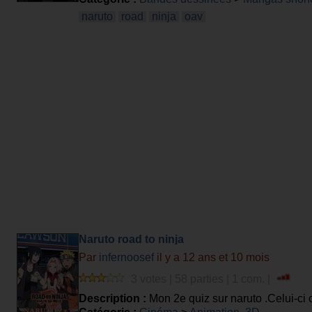
naruto
road
ninja
oav
Naruto road to ninja
Par
infernoosef
il y a 12 ans et 10 mois
3 votes | 58 parties | 1 com. |
Description :
Mon 2e quiz sur naruto .Celui-ci ce