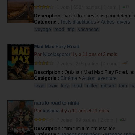
1 vote | 6504 parties | 1 com. |
Description :
Voici dix questions pour déterminer
Catégorie :
Tests d'aptitudes
>
Autres, divers
voyage
road
trip
vacances
Mad Max Fury Road
Par
Nicolasgoror
il y a 11 ans et 2 mois
7 votes | 245 parties | 4 com. |
Description :
Quiz sur Mad Max Fury Road, bo
Catégorie :
Cinéma
>
Action, aventure
mad
max
fury
road
miller
gibson
tom
h
naruto road to ninja
Par
kushina
il y a 11 ans et 11 mois
7 votes | 99 parties | 2 com. |
Description :
film film film amusse toi!
Catégorie :
Bandes dessinées
>
Mangas shôn