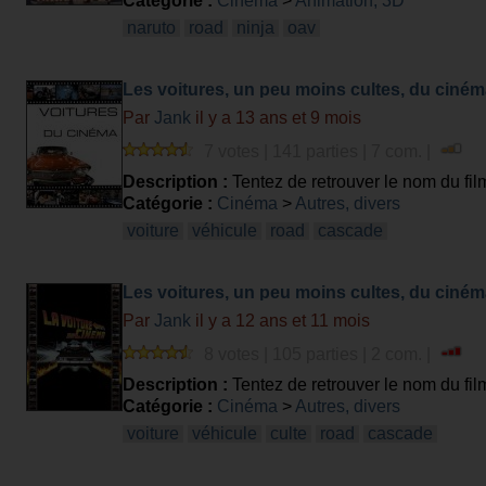
Catégorie :
Cinéma
>
Animation, 3D
naruto
road
ninja
oav
Les voitures, un peu moins cultes, du ciném
Par
Jank
il y a 13 ans et 9 mois
7 votes | 141 parties | 7 com. |
Description :
Tentez de retrouver le nom du film
Catégorie :
Cinéma
>
Autres, divers
voiture
véhicule
road
cascade
Les voitures, un peu moins cultes, du ciném
Par
Jank
il y a 12 ans et 11 mois
8 votes | 105 parties | 2 com. |
Description :
Tentez de retrouver le nom du film
Catégorie :
Cinéma
>
Autres, divers
voiture
véhicule
culte
road
cascade