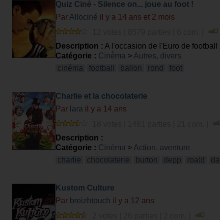
Quiz Ciné - Silence on... joue au foot !
Par
Allociné
il y a 14 ans et 2 mois
12 votes | 8579 parties | 6 com. |
Description :
A l'occasion de l'Euro de footbal
questions... forcément !
Catégorie :
Cinéma
>
Autres, divers
cinéma
football
ballon
rond
foot
Charlie et la chocolaterie
Par
lara
il y a 14 ans
18 votes | 1481 parties | 21 com. |
Description :
Catégorie :
Cinéma
>
Action, aventure
charlie
chocolaterie
burton
depp
roald
da
Kustom Culture
Par
breizhtouch
il y a 12 ans
2 votes | 26 parties | 2 com. |