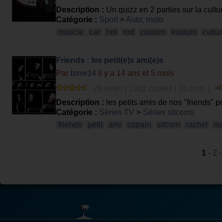
Description :
Un quizz en 2 parties sur la cultu
kustom
Catégorie :
Sport
>
Auto, moto
muscle
car
hot
rod
custom
kustom
cultu
Friends : les petit(e)s ami(e)s
Par
bmw14
il y a 14 ans et 5 mois
28 votes | 1902 parties | 16 com. |
Description :
les petits amis de nos "friends" p
Catégorie :
Séries TV
>
Séries sitcoms
friends
petit
ami
copain
sitcom
rachel
ro
1
-
2