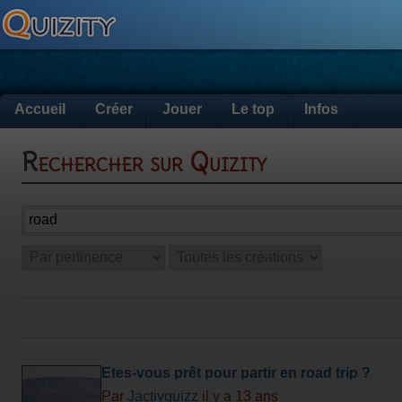
Accueil
Créer
Jouer
Le top
Infos
Rechercher sur Quizity
Etes-vous prêt pour partir en road trip ?
Par
Jactivquizz
il y a 13 ans