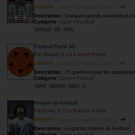
1 vote | 126 parties | 2 com. |
Description :
Quelques grands souvenirs du foo
Catégorie :
Sport
>
Football
football
90
rétro
Football Partie 3/3
Par
sbastien
il y a 6 ans et 9 mois
2 votes | 57 parties | 2 com. |
Description :
20 questions pour les passionnés
Catégorie :
Sport
>
Football
sport
football
ligue
1
Histoire du football
Par
Busta_K
il y a 6 ans et 4 mois
3 votes | 51 parties | 3 com. |
Description :
La grande Histoire du Football
Catégorie :
Sport
>
Football