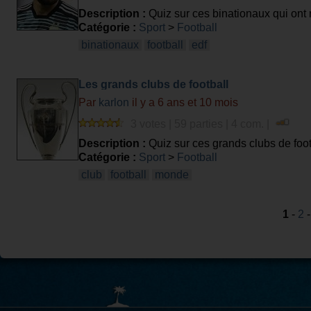
Description :
Quiz sur ces binationaux qui ont 
Catégorie :
Sport
>
Football
binationaux
football
edf
Les grands clubs de football
Par
karlon
il y a 6 ans et 10 mois
3 votes | 59 parties | 4 com. |
Description :
Quiz sur ces grands clubs de foo
Catégorie :
Sport
>
Football
club
football
monde
1
-
2