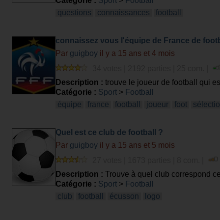
Catégorie :
Sport
>
Football
questions
connaissances
football
connaissez vous l'équipe de France de footb
Par
guigboy
il y a 15 ans et 4 mois
34 votes | 2192 parties | 25 com. |
Description :
trouve le joueur de football qui es
Catégorie :
Sport
>
Football
équipe
france
football
joueur
foot
sélecti
Quel est ce club de football ?
Par
guigboy
il y a 15 ans et 5 mois
27 votes | 1673 parties | 8 com. |
Description :
Trouve à quel club correspond c
Catégorie :
Sport
>
Football
club
football
écusson
logo