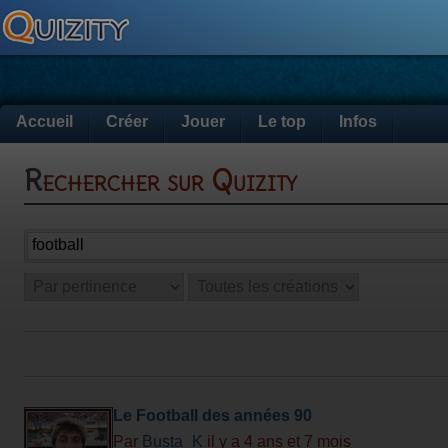
Accueil
Créer
Jouer
Le top
Infos
Rechercher sur Quizity
Le Football des années 90
Par
Busta_K
il y a 4 ans et 7 mois