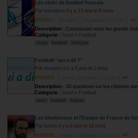
Les clubs de football français
Par
socratece
il y a 13 ans et 9 mois
33 votes | 714 parties | 22 com. |
Description :
Connaissez-vous les grands clubs
Catégorie :
Sport
>
Football
clubs
football
français
Football "qui a dit ?"
Par
sbastien
il y a 5 ans et 1 mois
2 votes | 25 parties | 1 com. |
Description :
30 questions sur les citations dan
Catégorie :
Sport
>
Football
sport
football
ballon
Les binationaux et l'Equipe de France de foo
Par
karlon
il y a 6 ans et 10 mois
2 votes | 18 parties | 2 com. |