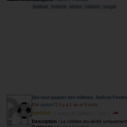
football
histoire
idoles
célèbre
magie
Qui veut gagner des millions, Spécial Footba
Par
ayrton72
il y a 1 an et 5 mois
2 votes | 41 parties | 1 com. |
Description :
Le célèbre jeu dédié uniquement