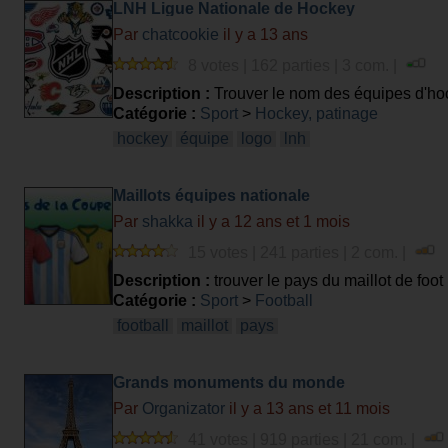
LNH Ligue Nationale de Hockey
Par
chatcookie
il y a 13 ans
8 votes | 162 parties | 3 com. |
Description :
Trouver le nom des équipes d'ho
Catégorie :
Sport
>
Hockey, patinage
hockey
équipe
logo
lnh
Maillots équipes nationale
Par
shakka
il y a 12 ans et 1 mois
15 votes | 241 parties | 2 com. |
Description :
trouver le pays du maillot de foot
Catégorie :
Sport
>
Football
football
maillot
pays
Grands monuments du monde
Par
Organizator
il y a 13 ans et 11 mois
41 votes | 919 parties | 21 com. |