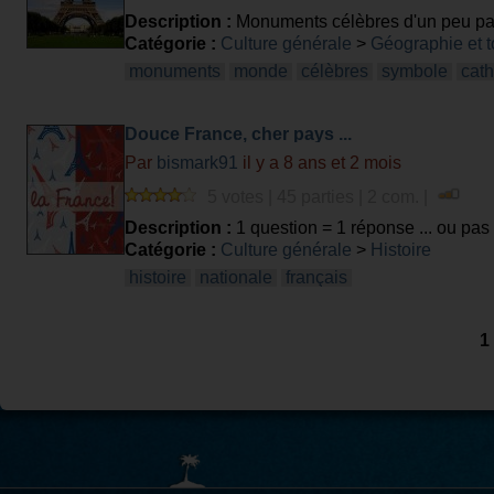
Description :
Monuments célèbres d'un peu par
Catégorie :
Culture générale
>
Géographie et 
monuments
monde
célèbres
symbole
cath
Douce France, cher pays ...
Par
bismark91
il y a 8 ans et 2 mois
5 votes | 45 parties | 2 com. |
Description :
1 question = 1 réponse ... ou pas 
Catégorie :
Culture générale
>
Histoire
histoire
nationale
français
1