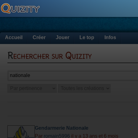
Accueil
Créer
Jouer
Le top
Infos
Rechercher sur Quizity
Gendarmerie Nationale
Par
romain5996
il y a 13 ans et 6 mois