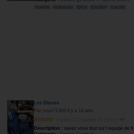
marine
nationale
force
d'action
navale
Les Bleues
Par
yoyo71300
il y a 14 ans
1 vote | 217 parties | 6 com. |
Description :
savez vous tout sur l equipe de f