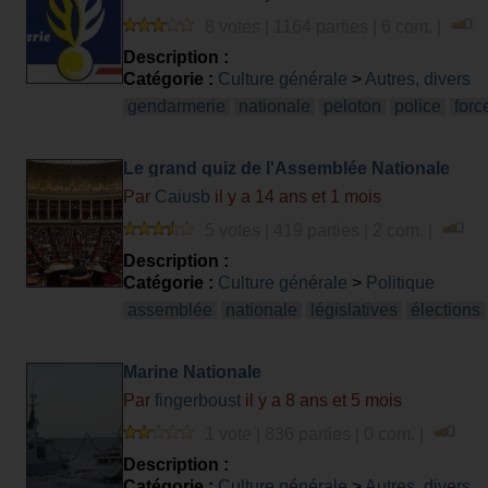
8 votes | 1164 parties | 6 com. |
Description :
Catégorie :
Culture générale
>
Autres, divers
gendarmerie
nationale
peloton
police
forc
Le grand quiz de l'Assemblée Nationale
Par
Caiusb
il y a 14 ans et 1 mois
5 votes | 419 parties | 2 com. |
Description :
Catégorie :
Culture générale
>
Politique
assemblée
nationale
législatives
élections
Marine Nationale
Par
fingerboust
il y a 8 ans et 5 mois
1 vote | 836 parties | 0 com. |
Description :
Catégorie :
Culture générale
>
Autres, divers