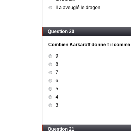
Il a aveuglé le dragon
Question 20
Combien Karkaroff donne-t-il comme n
9
8
7
6
5
4
3
Question 21