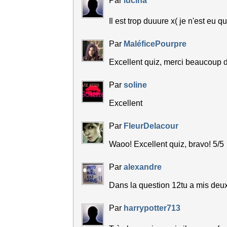
Par
lucina
Il est trop duuure x( je n'est eu 
Par
MaléficePourpre
Excellent quiz, merci beaucoup 
Par
soline
Excellent
Par
FleurDelacour
Waoo! Excellent quiz, bravo! 5/5
Par
alexandre
Dans la question 12tu a mis deu
Par
harrypotter713