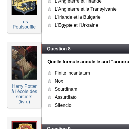
L'Angleterre et l'Irlande
L'Angleterre et la Transylvanie
L'Irlande et la Bulgarie
Les
L'Egypte et l'Urkraine
Poufsouffle
Question 8
Quelle formule annule le sort "sonor
Finite Incantatum
Nox
Harry Potter
Sourdinam
à l'école des
sorciers
Assurdiato
(livre)
Silencio
Question 9