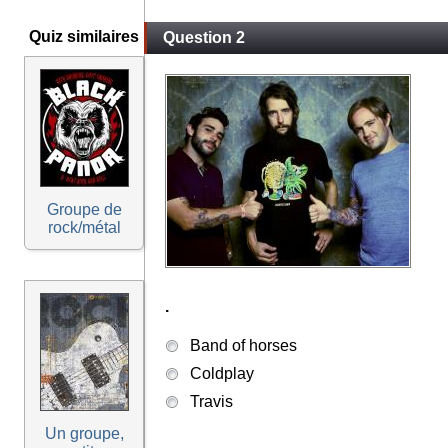
Quiz similaires
Question 2
Groupe de
rock/métal
.
Band of horses
Coldplay
Travis
Un groupe,