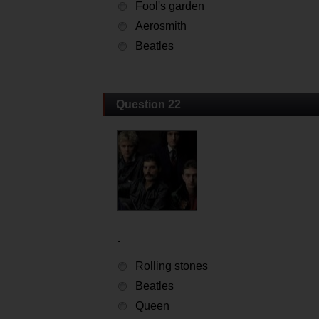
.
Fool's garden
Aerosmith
Beatles
Question 22