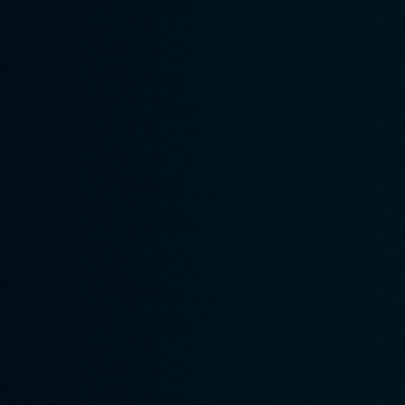
▸ Qui sommes-nous ?
▸ Créer un quizz
▸ Le blog de Quizity