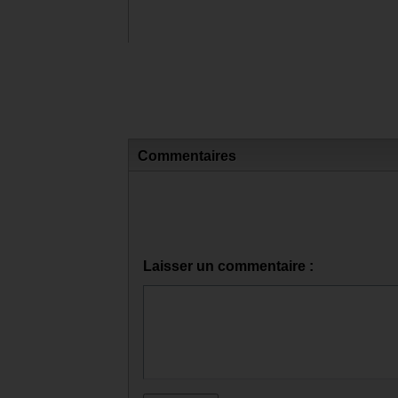
.
Rolling stones
Beatles
Queen