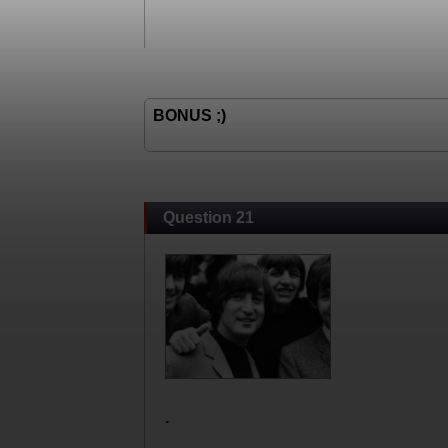
.
One direction
Fall out boy
BB Brunes
BONUS ;)
Question 21