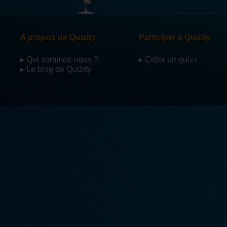
Par
lolipi72
Merci
Par
Strickus
Super quizz
A propos de Quizity
Participer à Quizity