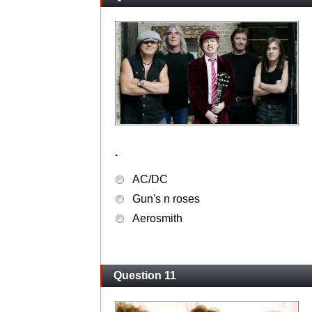
.
AC/DC
Gun's n roses
Aerosmith
Question 11