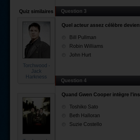
Question 3
Quiz similaires
Quel acteur assez célèbre devien
Bill Pullman
Robin Williams
John Hurt
Torchwood -
Jack
Harkness
Question 4
Quand Gwen Cooper intègre l'insti
Toshiko Sato
Beth Halloran
Suzie Costello