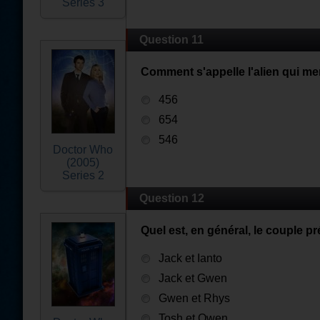
Series 3
Question 11
Comment s'appelle l'alien qui me
456
654
546
Doctor Who
(2005)
Series 2
Question 12
Quel est, en général, le couple 
Jack et Ianto
Jack et Gwen
Gwen et Rhys
Tosh et Owen