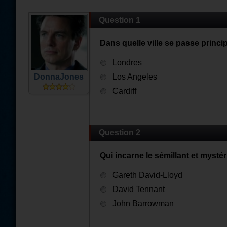
Question 1
Dans quelle ville se passe princi
Londres
DonnaJones
Los Angeles
Cardiff
Question 2
Qui incarne le sémillant et myst
Gareth David-Lloyd
David Tennant
John Barrowman