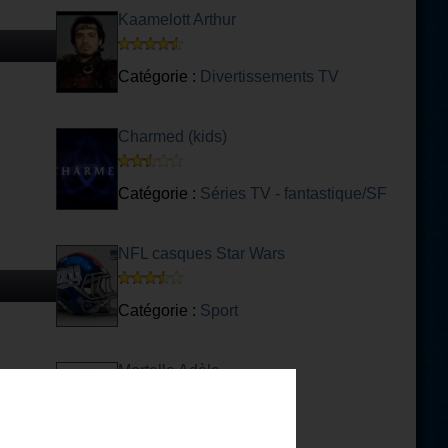
Kaamelott Arthur
Catégorie :
Divertissements TV
Charmed (kids)
Catégorie :
Séries TV - fantastique/SF
NFL casques Star Wars
Catégorie :
Sport
Mortelle Adèle
Catégorie :
BD jeunesse