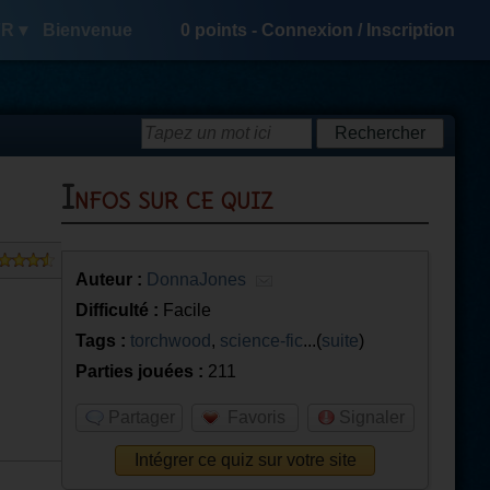
R ▾
Bienvenue
0
points -
Connexion
/
Inscription
Infos sur ce quiz
Auteur :
DonnaJones
Difficulté :
Facile
Tags :
torchwood
,
science-fic
...(
suite
)
Parties jouées :
211
Partager
Favoris
Signaler
Intégrer ce quiz sur votre site