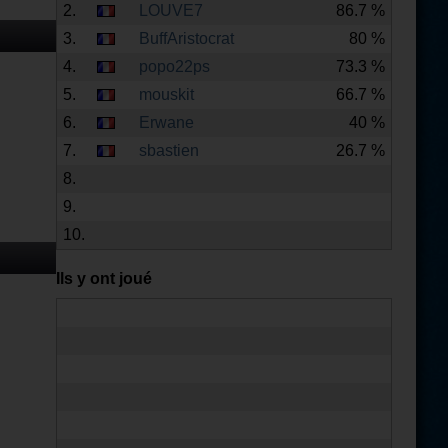
2.
LOUVE7
86.7 %
3.
BuffAristocrat
80 %
4.
popo22ps
73.3 %
5.
mouskit
66.7 %
6.
Erwane
40 %
7.
sbastien
26.7 %
8.
9.
10.
Ils y ont joué