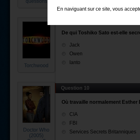
questions
En naviguant sur ce site, vous accep
Question 9
De qui Toshiko Sato est-elle se
Jack
Owen
Ianto
Torchwood
Question 10
Où travaille normalement Esther
CIA
FBI
Doctor Who
Services Secrets Britanniques
(2005)