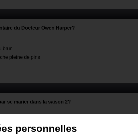
mentaire du Docteur Owen Harper?
u brun
nche pleine de pins
par se marier dans la saison 2?
ées personnelles