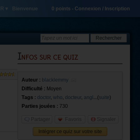
R ▾
Bienvenue
0
points -
Connexion
/
Inscription
Infos sur ce quiz
Auteur :
blacklemmy
Difficulté :
Moyen
Tags :
doctor
,
who
,
docteur
,
angl
...(
suite
)
Parties jouées :
730
Partager
Favoris
Signaler
Intégrer ce quiz sur votre site