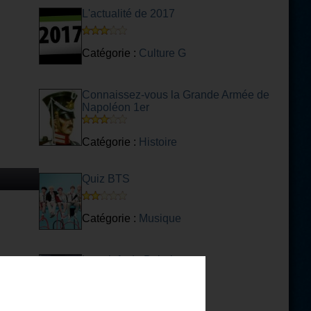
L'actualité de 2017
Catégorie :
Culture G
Connaissez-vous la Grande Armée de
Napoléon 1er
Catégorie :
Histoire
Quiz BTS
Catégorie :
Musique
Les clefs de Babel
Catégorie :
Littérature SF