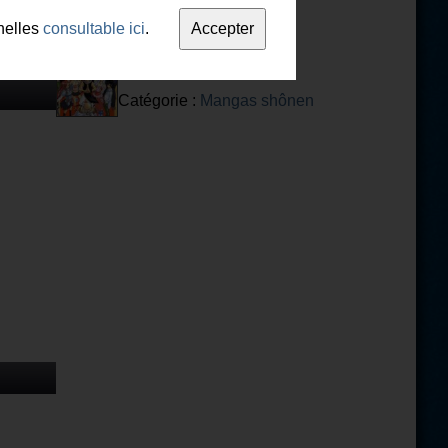
nelles
consultable ici
.
Fairy Tail
Catégorie :
Mangas shônen