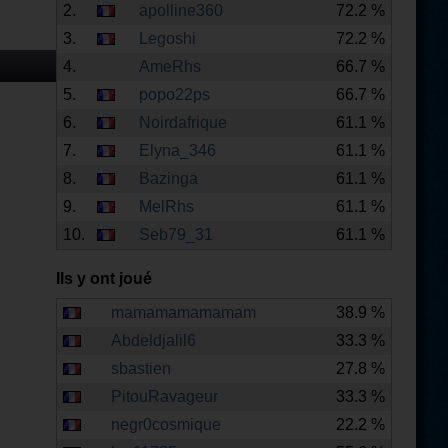
2.
apolline360
72.2 %
3.
Legoshi
72.2 %
4.
AmeRhs
66.7 %
5.
popo22ps
66.7 %
6.
Noirdafrique
61.1 %
7.
Elyna_346
61.1 %
8.
Bazinga
61.1 %
9.
MelRhs
61.1 %
10.
Seb79_31
61.1 %
Ils y ont joué
mamamamamamam
38.9 %
Abdeldjalil6
33.3 %
sbastien
27.8 %
PitouRavageur
33.3 %
negr0cosmique
22.2 %