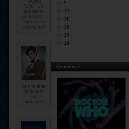
"Doctor
9
Who": 15
10
questions
pour savoir
11
si vous êtes
un expert !
12
13
14
Question 3
Le onzième
docteur et
ses
aventures