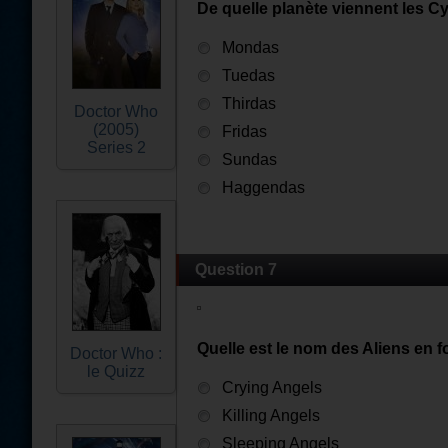
De quelle planète viennent les 
Mondas
Tuedas
Thirdas
Doctor Who
(2005)
Fridas
Series 2
Sundas
Haggendas
Question 7
Quelle est le nom des Aliens en f
Doctor Who :
le Quizz
Crying Angels
Killing Angels
Sleeping Angels