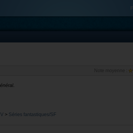
F
Note moyenne :
général.
TV
>
Séries fantastiques/SF