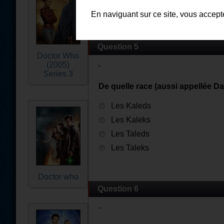
Exterminate !
En naviguant sur ce site, vous accep
Question 5
Doctor Who
(2005)
Series 3
De quelle race (aussi appellée Da
Les Kaleds
Les Kaleks
Les Taleds
Les Taleks
Doctor who
Question 6