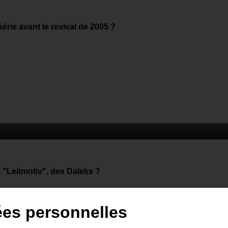
rie avant le revival de 2005 ?
e "Leitmotiv", des Daleks ?
ées personnelles