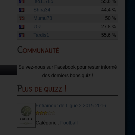
leo11785
55.6 %
Shira34
44.4 %
Mumu73
50 %
z0z
27.8 %
Tardis1
55.6 %
Communauté
Suivez-nous sur Facebook pour rester informé
des derniers bons quiz !
Plus de quizz !
Entraineur de Ligue 2 2015-2016.
Catégorie :
Football