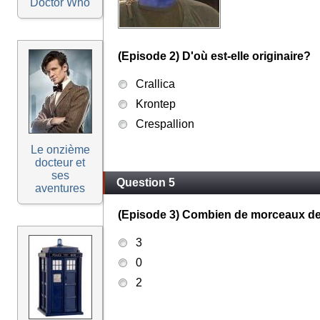
Doctor Who
(Episode 2) D'où est-elle originaire?
Crallica
Krontep
Crespallion
Le onzième
docteur et
ses
Question 5
aventures
(Episode 3) Combien de morceaux de 
3
0
2