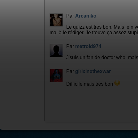
Par
Arcaniko
Le quizz est très bon. Mais le ni
mal à le rédiger. Je trouve ça assez stupi
Par
metroid974
J'suis un fan de doctor who, mais
Par
girlxinxthexwar
Difficile mais très bon