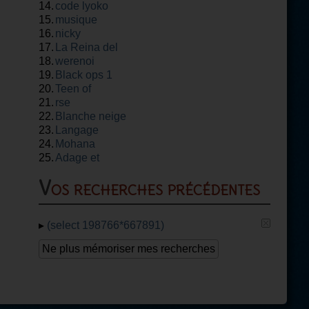
14.
code lyoko
15.
musique
16.
nicky
17.
La Reina del
18.
flow
werenoi
19.
Black ops 1
20.
Teen of
21.
rse
22.
Blanche neige
23.
Langage
24.
Mohana
25.
Adage et
proverbe
Vos recherches précédentes
▸
(select 198766*667891)
Ne plus mémoriser mes recherches