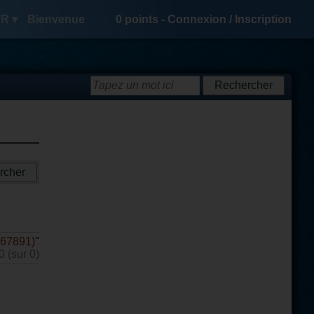
R ▾
Bienvenue
0
points -
Connexion
/
Inscription
667891)
"
0 (sur 0)