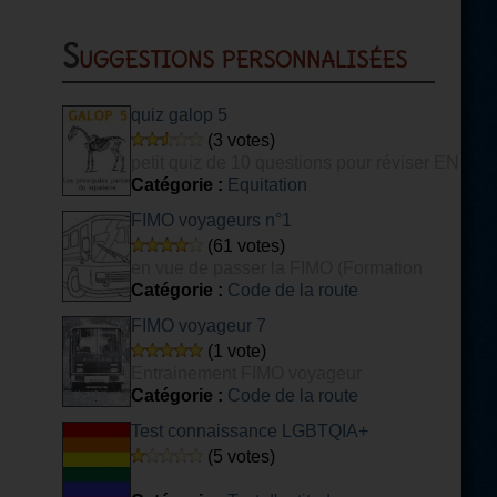
Suggestions personnalisées
quiz galop 5
(3 votes)
petit quiz de 10 questions pour réviser EN
PARTIE son galop 5
Catégorie :
Equitation
FIMO voyageurs n°1
(61 votes)
en vue de passer la FIMO (Formation
Initiale Minimale Obligatoire) voyageurs.
Catégorie :
Code de la route
FIMO voyageur 7
(1 vote)
Entrainement FIMO voyageur
Catégorie :
Code de la route
Test connaissance LGBTQIA+
(5 votes)