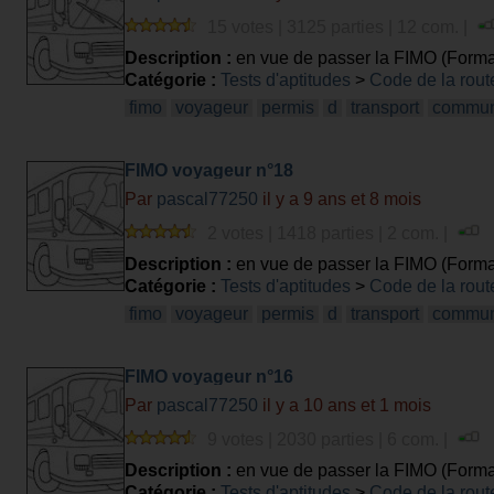
15 votes | 3125 parties | 12 com. |
Description :
en vue de passer la FIMO (Format
Catégorie :
Tests d'aptitudes
>
Code de la rout
fimo
voyageur
permis
d
transport
commu
FIMO voyageur n°18
Par
pascal77250
il y a 9 ans et 8 mois
2 votes | 1418 parties | 2 com. |
Description :
en vue de passer la FIMO (Format
Catégorie :
Tests d'aptitudes
>
Code de la rout
fimo
voyageur
permis
d
transport
commu
FIMO voyageur n°16
Par
pascal77250
il y a 10 ans et 1 mois
9 votes | 2030 parties | 6 com. |
Description :
en vue de passer la FIMO (Format
Catégorie :
Tests d'aptitudes
>
Code de la rout