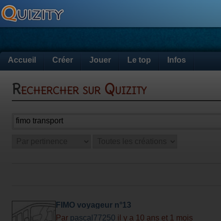
Accueil
Créer
Jouer
Le top
Infos
Rechercher sur Quizity
FIMO voyageur n°13
Par
pascal77250
il y a 10 ans et 1 mois