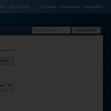
R ▾
Bienvenue
0
points -
Connexion
/
Inscription
our "
ifrs
"
0 (sur 0)