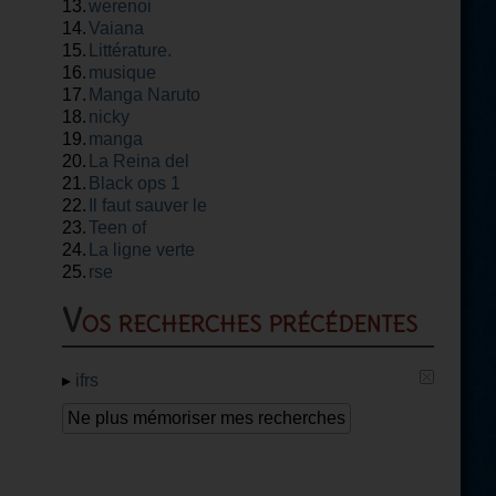
13.
werenoi
14.
Vaiana
15.
Littérature.
16.
musique
17.
Manga Naruto
18.
nicky
19.
manga
20.
La Reina del
21.
flow
Black ops 1
22.
Il faut sauver le
23.
soldat rayan
Teen of
24.
La ligne verte
25.
rse
Vos recherches précédentes
▸
ifrs
Ne plus mémoriser mes recherches