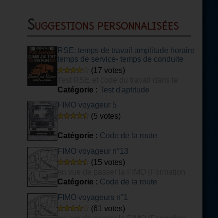
Suggestions personnalisées
RSE: temps de travail amplitude horaire
temps de service- temps de conduite
(17 votes)
Test RSE et code du travail dans le
transport
Catégorie :
Test d'aptitude
FIMO voyageur 5
(5 votes)
Catégorie :
Code de la route
FIMO voyageur n°13
(15 votes)
en vue de passer la FIMO (Formation
Initiale Minimale Obligatoire) voyageurs.
Catégorie :
Code de la route
FIMO voyageurs n°1
(61 votes)