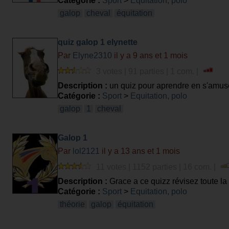
Catégorie :
Sport
>
Equitation, polo
galop
cheval
équitation
quiz galop 1 elynette
Par
Elyne2310
il y a 9 ans et 1 mois
3 votes | 91 parties | 1 com. |
Description :
un quiz pour aprendre en s'amus
Catégorie :
Sport
>
Equitation, polo
galop
1
cheval
Galop 1
Par
lol2121
il y a 13 ans et 1 mois
11 votes | 1152 parties | 16 com. |
Description :
Grace a ce quizz révisez toute la
Catégorie :
Sport
>
Equitation, polo
théorie
galop
équitation