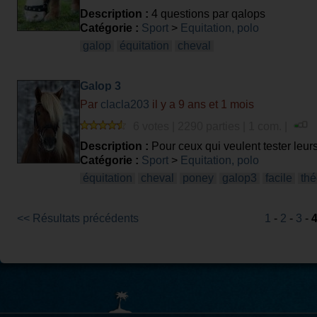
Description :
4 questions par qalops
Catégorie :
Sport
>
Equitation, polo
galop
équitation
cheval
Galop 3
Par
clacla203
il y a 9 ans et 1 mois
6 votes | 2290 parties | 1 com. |
Description :
Pour ceux qui veulent tester leurs
Galop3 au nouveau programme de 2012. C'est mon
Catégorie :
Sport
>
Equitation, polo
Bonne chance à tous !
équitation
cheval
poney
galop3
facile
thé
<< Résultats précédents
1
-
2
-
3
-