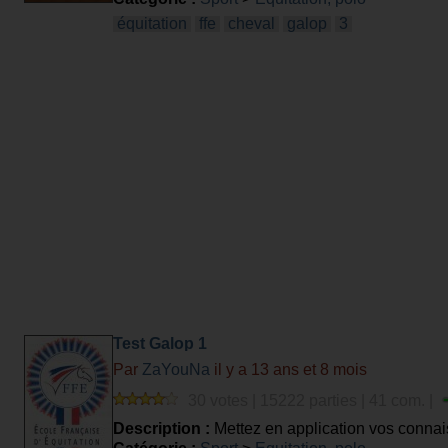
équitation
ffe
cheval
galop
3
Test Galop 1
Par
ZaYouNa
il y a 13 ans et 8 mois
30 votes | 15222 parties | 41 com. |
Description :
Mettez en application vos conna