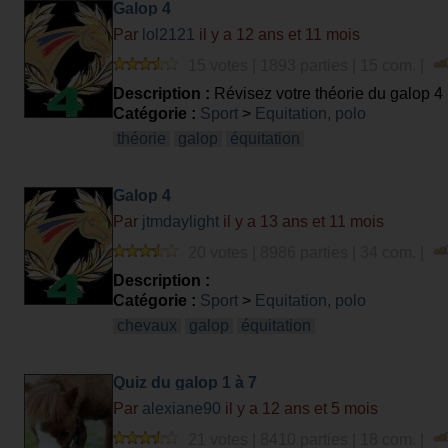
Galop 4
Par
lol2121
il y a 12 ans et 11 mois
15 votes | 1893 parties | 15 com. |
Description :
Révisez votre théorie du galop 4
Catégorie :
Sport
>
Equitation, polo
théorie
galop
équitation
Galop 4
Par
jtmdaylight
il y a 13 ans et 11 mois
20 votes | 8986 parties | 34 com. |
Description :
Catégorie :
Sport
>
Equitation, polo
chevaux
galop
équitation
Quiz du galop 1 à 7
Par
alexiane90
il y a 12 ans et 5 mois
21 votes | 8410 parties | 18 com. |