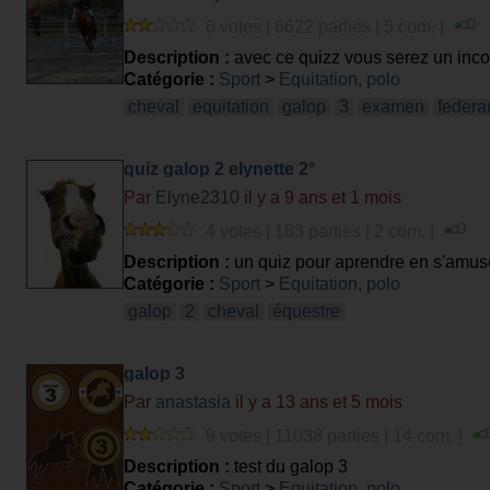
6 votes | 6622 parties | 5 com. |
Description :
avec ce quizz vous serez un incol
Catégorie :
Sport
>
Equitation, polo
cheval
equitation
galop
3
examen
federa
quiz galop 2 elynette 2°
Par
Elyne2310
il y a 9 ans et 1 mois
4 votes | 163 parties | 2 com. |
Description :
un quiz pour aprendre en s'amus
Catégorie :
Sport
>
Equitation, polo
galop
2
cheval
équestre
galop 3
Par
anastasia
il y a 13 ans et 5 mois
9 votes | 11038 parties | 14 com. |
Description :
test du galop 3
Catégorie :
Sport
>
Equitation, polo