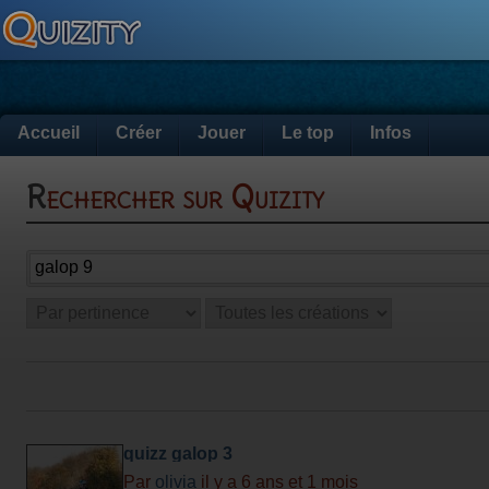
Accueil
Créer
Jouer
Le top
Infos
Rechercher sur Quizity
quizz galop 3
Par
olivia
il y a 6 ans et 1 mois