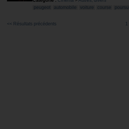
Catégorie :
Cinéma
>
Autres, divers
peugeot
automobile
voiture
course
poursu
<< Résultats précédents
1