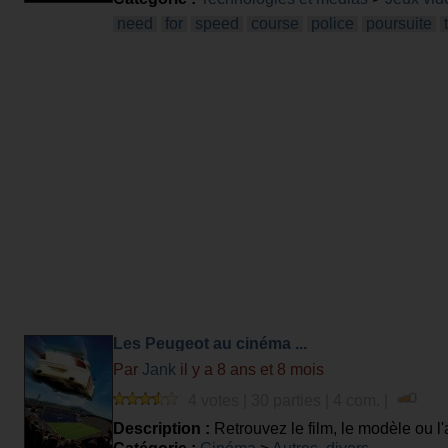
need
for
speed
course
police
poursuite
Les Peugeot au cinéma ...
Par
Jank
il y a 8 ans et 8 mois
4 votes | 30 parties | 4 com. |
Description :
Retrouvez le film, le modèle ou l'