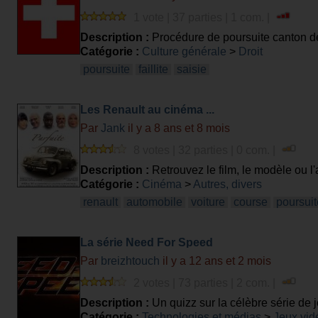
1 vote | 37 parties | 1 com. |
Description :
Procédure de poursuite canton 
Catégorie :
Culture générale
>
Droit
poursuite
faillite
saisie
Les Renault au cinéma ...
Par
Jank
il y a 8 ans et 8 mois
8 votes | 32 parties | 0 com. |
Description :
Retrouvez le film, le modèle ou l
Losange ...
Catégorie :
Cinéma
>
Autres, divers
renault
automobile
voiture
course
poursuit
La série Need For Speed
Par
breizhtouch
il y a 12 ans et 2 mois
2 votes | 73 parties | 2 com. |
Description :
Un quizz sur la célèbre série de
Catégorie :
Technologies et médias
>
Jeux vid